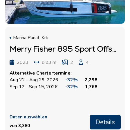
Marina Punat, Krk
Merry Fisher 895 Sport Offshore "Surprise"
2023
8.83 m
2
4
Alternative Chartertermine:
Aug 22 - Aug 29, 2026
-32%
2,298
Sep 12 - Sep 19, 2026
-32%
1,768
Daten auswählen
Details
von 3,380