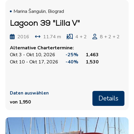
Marina Šangulin, Biograd
Lagoon 39 "Lilla V"
2016
11.74 m
4 + 2
8 + 2 + 2
Alternative Chartertermine:
Okt 3 - Okt 10, 2026
-25%
1,463
Okt 10 - Okt 17, 2026
-40%
1,530
Daten auswählen
Details
von 1,950