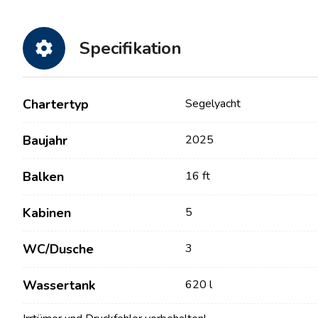
Specifikation
Chartertyp
Segelyacht
Baujahr
2025
Balken
16 ft
Kontakt
Unsere Flotte
Kabinen
5
Nachrichten / Blog
Segelboote
WC/Dusche
3
Über uns
Motorboote
Partner
Katamarane
Wassertank
620 l
Häufig gestellte Fragen
Motorkatamarane