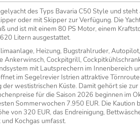
gelyacht des Typs Bavaria C50 Style und steht
ipper oder mit Skipper zur Verfügung. Die Yacht
uß und ist mit einem 80 PS Motor, einem Kraftst
620 Litern ausgestattet.
imaanlage, Heizung, Bugstrahlruder, Autopilot
he Ankerwinsch, Cockpitgrill, Cockpitkühlschran
undsystem mit Lautsprechern im Innenbereich u
röffnet im Segelrevier Istrien attraktive Törnrou
g der westistrischen Küste. Damit gehört sie zur
ochenpreise für die Saison 2026 beginnen im O
testen Sommerwochen 7.950 EUR. Die Kaution b
 Höhe von 320 EUR, das Endreinigung, Bettwäsc
t und Kochgas umfasst.