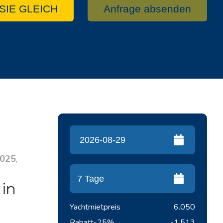
SIE GLEICH
Anfrage absenden
025
,
in
Yachtmietpreis
6.050
Rabatt
-25%
-1.513