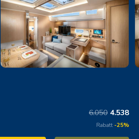
6.050
4.538
Rabatt
-25%