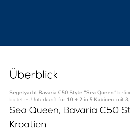
Überblick
Segelyacht Bavaria C50 Style "Sea Queen"
befin
bietet es Unterkunft für
10 + 2
in
5 Kabinen
, mit
3,
Sea Queen, Bavaria C50 St
Kroatien