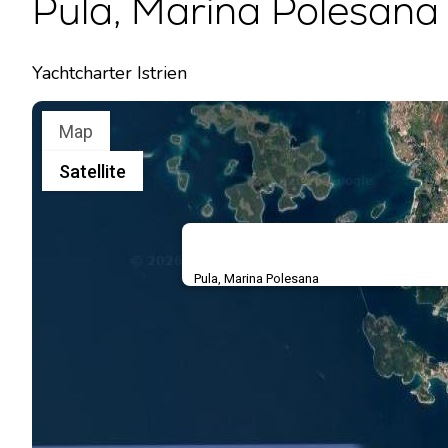
Pula, Marina Polesana 
Yachtcharter Istrien
Map
Satellite
Pula, Marina Polesana