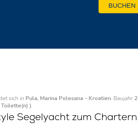
BUCHEN 
det sich in
Pula, Marina Polesana - Kroatien
. Baujahr
2
 Toilette(n) )
.
yle Segelyacht zum Chartern 