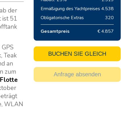
Ermäßigung des Yachtpreises
4.538
 ab der
 ist 51
Obligatorische Extras
320
offtank
Gesamtpreis
€ 4.857
, GPS
BUCHEN SIE GLEICH
k, Teak
nd an
ten zum
Anfrage absenden
Flotte
ktober
eträgt
he, WLAN