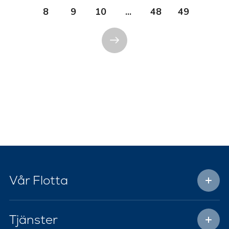
8
9
10
...
48
49
Vår Flotta
Tjänster