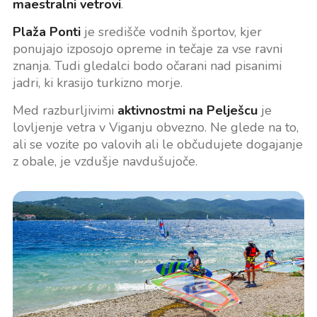
maestralni vetrovi
.
Plaža Ponti
je središče vodnih športov, kjer
ponujajo izposojo opreme in tečaje za vse ravni
znanja. Tudi gledalci bodo očarani nad pisanimi
jadri, ki krasijo turkizno morje.
Med razburljivimi
aktivnostmi na Pelješcu
je
lovljenje vetra v Viganju obvezno. Ne glede na to,
ali se vozite po valovih ali le občudujete dogajanje
z obale, je vzdušje navdušujoče.