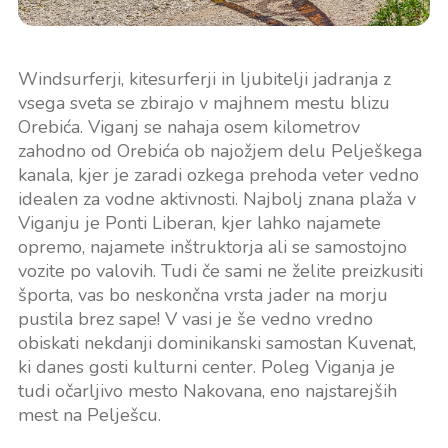
Windsurferji, kitesurferji in ljubitelji jadranja z
vsega sveta se zbirajo v majhnem mestu blizu
Orebića. Viganj se nahaja osem kilometrov
zahodno od Orebića ob najožjem delu Pelješkega
kanala, kjer je zaradi ozkega prehoda veter vedno
idealen za vodne aktivnosti. Najbolj znana plaža v
Viganju je Ponti Liberan, kjer lahko najamete
opremo, najamete inštruktorja ali se samostojno
vozite po valovih. Tudi če sami ne želite preizkusiti
športa, vas bo neskončna vrsta jader na morju
pustila brez sape! V vasi je še vedno vredno
obiskati nekdanji dominikanski samostan Kuvenat,
ki danes gosti kulturni center. Poleg Viganja je
tudi očarljivo mesto Nakovana, eno najstarejših
mest na Pelješcu.