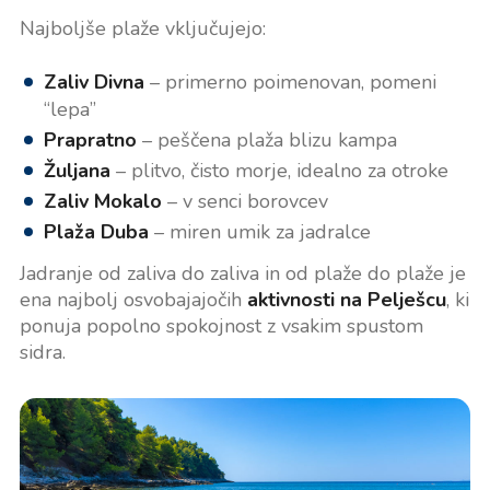
Najboljše plaže vključujejo:
Zaliv Divna
– primerno poimenovan, pomeni
“lepa”
Prapratno
– peščena plaža blizu kampa
Žuljana
– plitvo, čisto morje, idealno za otroke
Zaliv Mokalo
– v senci borovcev
Plaža Duba
– miren umik za jadralce
Jadranje od zaliva do zaliva in od plaže do plaže je
ena najbolj osvobajajočih
aktivnosti na Pelješcu
, ki
ponuja popolno spokojnost z vsakim spustom
sidra.