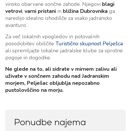
vinsko obarvane sončne zahode. Njegovi
blagi
vetrovi
,
varni pristani
in
bližina Dubrovnika
ga
naredijo idealno izhodišče za vsako jadransko
avanturo.
Za več lokalnih vpogledov in potovalnih
posodobitev obiščite
Turistično skupnost Pelješca
ali spremljajte lokalne jadralske klube za sprotne
pogoje in dogodke.
Ne glede na to, ali sidrate v mirnem zalivu ali
uživate v sončnem zahodu nad Jadranskim
morjem, Pelješac obljublja nepozabno
pustolovščino na morju.
Ponudbe najema