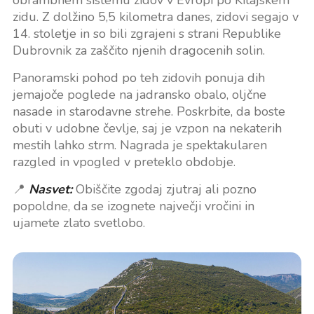
obrambnem sistemu zidov v Evropi po Kitajskem
zidu. Z dolžino 5,5 kilometra danes, zidovi segajo v
14. stoletje in so bili zgrajeni s strani Republike
Dubrovnik za zaščito njenih dragocenih solin.
Panoramski pohod po teh zidovih ponuja dih
jemajoče poglede na jadransko obalo, oljčne
nasade in starodavne strehe. Poskrbite, da boste
obuti v udobne čevlje, saj je vzpon na nekaterih
mestih lahko strm. Nagrada je spektakularen
razgled in vpogled v preteklo obdobje.
📍
Nasvet:
Obiščite zgodaj zjutraj ali pozno
popoldne, da se izognete največji vročini in
ujamete zlato svetlobo.