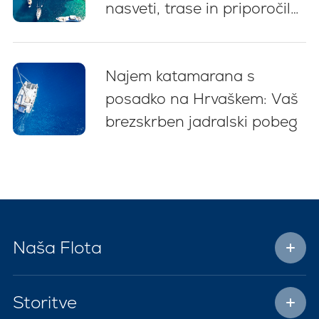
nasveti, trase in priporočila
za začetnike (2026)
Najem katamarana s
posadko na Hrvaškem: Vaš
brezskrben jadralski pobeg
Naša Flota
Storitve