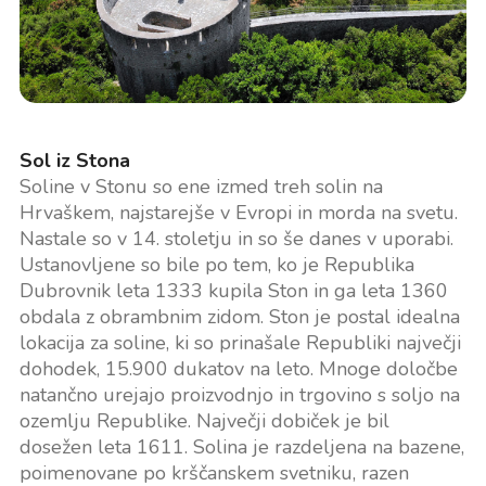
Sol iz Stona
Soline v Stonu so ene izmed treh solin na
Hrvaškem, najstarejše v Evropi in morda na svetu.
Nastale so v 14. stoletju in so še danes v uporabi.
Ustanovljene so bile po tem, ko je Republika
Dubrovnik leta 1333 kupila Ston in ga leta 1360
obdala z obrambnim zidom. Ston je postal idealna
lokacija za soline, ki so prinašale Republiki največji
dohodek, 15.900 dukatov na leto. Mnoge določbe
natančno urejajo proizvodnjo in trgovino s soljo na
ozemlju Republike. Največji dobiček je bil
dosežen leta 1611. Solina je razdeljena na bazene,
poimenovane po krščanskem svetniku, razen