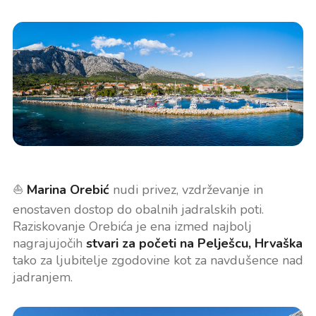
⛵
Marina Orebić
nudi privez, vzdrževanje in
enostaven dostop do obalnih jadralskih poti.
Raziskovanje Orebića je ena izmed najbolj
nagrajujočih
stvari za početi na Pelješcu, Hrvaška
tako za ljubitelje zgodovine kot za navdušence nad
jadranjem.