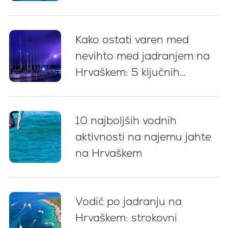
in nasveti za privez
Kako ostati varen med
nevihto med jadranjem na
Hrvaškem: 5 ključnih
priporočil
10 najboljših vodnih
aktivnosti na najemu jahte
na Hrvaškem
Vodič po jadranju na
Hrvaškem: strokovni