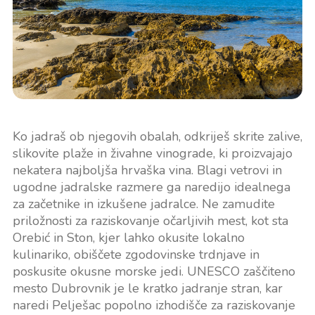
Ko jadraš ob njegovih obalah, odkriješ skrite zalive,
slikovite plaže in živahne vinograde, ki proizvajajo
nekatera najboljša hrvaška vina. Blagi vetrovi in
ugodne jadralske razmere ga naredijo idealnega
za začetnike in izkušene jadralce. Ne zamudite
priložnosti za raziskovanje očarljivih mest, kot sta
Orebić in Ston, kjer lahko okusite lokalno
kulinariko, obiščete zgodovinske trdnjave in
poskusite okusne morske jedi. UNESCO zaščiteno
mesto Dubrovnik je le kratko jadranje stran, kar
naredi Pelješac popolno izhodišče za raziskovanje