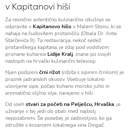
v Kapitanovi hiši
Za resnično avtentično kulinarično izkušnjo se
odpravite v
Kapitanovo hišo
v Malem Stonu, ki se
nahaja na čudovitem pristanišču (Obala Dr. Ante
Starčevića 9). Ta restavracija, nekoč sedež
pristaniškega kapitana, je zdaj pod vodstvom
priznane kuharice
Lidije Kralj
, znane po svojih
nastopih na hrvaški kulinarični televiziji.
Njen podpisni
črni rižot
(rižota s sipinim črnilom) je
praznik jadranskih okusov. Vsebuje lokalno
ulovljene sipe, počasi kuhano morsko juho in
aromatično oljčno olje, narejeno v hiši.
Od vseh
stvari za početi na Pelješcu, Hrvaška
, je
uživanje v tej jedi ob obali med najbolj
nepozabnimi. Še posebej je zadovoljivo, ko ga
združite s kozarcem lokalnega vina Dingač.