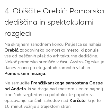
4. Obiščite Orebić: Pomorska
dediščina in spektakularni
razgledi
Na skrajnem zahodnem koncu Pelješca se nahaja
Orebić
, zgodovinsko pomorsko mesto, ki ponuja
vse od peščenih plaž do arhitekturne dediščine.
Nekoč pomorsko središče v času Avstro-Ogrske, je
danes znano po elegantnih kamnitih vilah in
Pomorskem muzeju
.
Ne zamudite
Frančiškanskega samostana Gospe
od Anđela
, ki se dviga nad mestom z enim najbolj
ikoničnih razgledov na polotoku. Je popoln za
opazovanje sončnih zahodov nad
Korčulo
, ki je le
10 minut vožnje s trajektom stran.