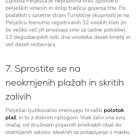
Zgodba Pelješca je nepopolna brez zgodbe o
peljeških vinarjih in dolgi tradiciji gojenja trte. Po
podatkih s spletne strani Turistične skupnosti je na
Pelješcu trenutno registriranih 32 vinskih kleti (in
še veliko več jih proizvaja vino za lastne potrebe),
13 degustacijskih sob, dva vinoteka, deset kmetij in
več deset restavracij.
7. Sprostite se na
neokrnjenih plažah in skritih
zalivih
Pelješac ljubkovalno imenujejo hrvaški
polotok
plaž
, in to z dobrim razlogom. Vsak zaliv ima svoj
značaj, od družinam prijaznih prodnatih obal do
osamljenih zalivov, idealnih za potapljanje z masko.