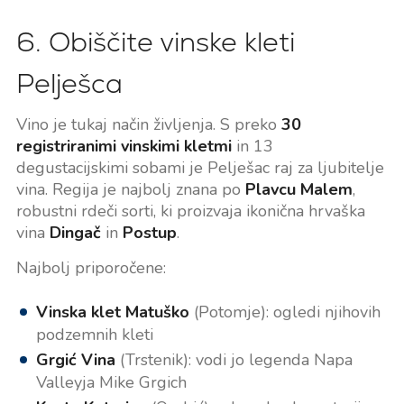
6. Obiščite vinske kleti
Pelješca
Vino je tukaj način življenja. S preko
30
registriranimi vinskimi kletmi
in 13
degustacijskimi sobami je Pelješac raj za ljubitelje
vina. Regija je najbolj znana po
Plavcu Malem
,
robustni rdeči sorti, ki proizvaja ikonična hrvaška
vina
Dingač
in
Postup
.
Najbolj priporočene:
Vinska klet Matuško
(Potomje): ogledi njihovih
podzemnih kleti
Grgić Vina
(Trstenik): vodi jo legenda Napa
Valleyja Mike Grgich