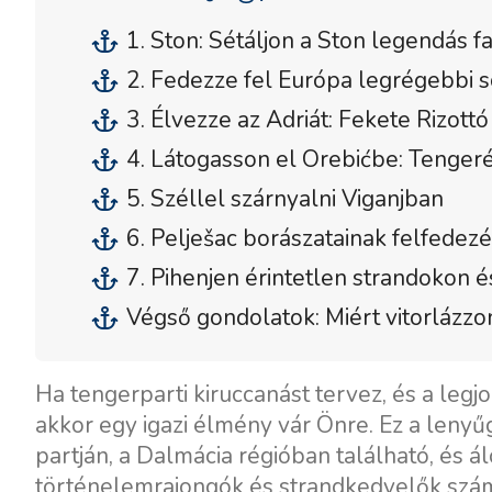
1. Ston: Sétáljon a Ston legendás fa
2. Fedezze fel Európa legrégebbi s
3. Élvezze az Adriát: Fekete Rizott
4. Látogasson el Orebićbe: Tengeré
5. Széllel szárnyalni Viganjban
6. Pelješac borászatainak felfedez
7. Pihenjen érintetlen strandokon é
Végső gondolatok: Miért vitorlázzo
Ha tengerparti kiruccanást tervez, és a leg
akkor egy igazi élmény vár Önre. Ez a lenyű
partján, a Dalmácia régióban található, és á
történelemrajongók és strandkedvelők szám