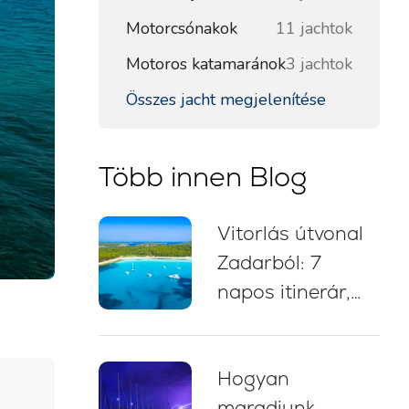
Motorcsónakok
11 jachtok
Motoros katamaránok
3 jachtok
Összes jacht megjelenítése
Több innen Blog
Vitorlás útvonal
Zadarból: 7
napos itinerár,
vitorlástérkép,
fürdőmegállók és
Hogyan
kikötési tanácsok
maradjunk