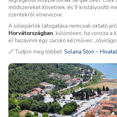
legrégebbi sólepárlóinak tartják őket. Eze
módszereket követnek, és 9 kristályosító 
szentekről elnevezve.
A sólepárlók látogatása nemcsak oktató jel
Horvátországban
, különösen, ha vonzza a k
el hazavinni egy zacskó kézműves „sóvirágot
🔗 Tudjon meg többet:
Solana Ston – Hivata