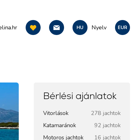
lina.hr
Nyelv
HU
EUR
Bérlési ajánlatok
Vitorlások
278 jachtok
Katamaránok
92 jachtok
Motoros jachtok
16 jachtok