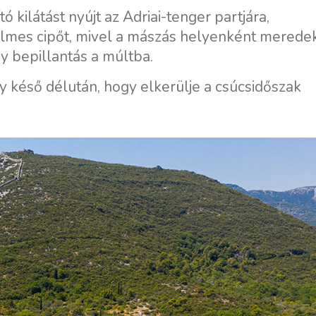
Flottilla Jachtbérlés
Split vitorlázási régió
ó kilátást nyújt az Adriai-tenger partjára,
Valovie - Távoli Vitorlázási
Trogir
nyelmes cipőt, mivel a mászás helyenként merede
Asszisztens
y bepillantás a múltba.
Dubrovnik Vitorlázási
Bali katamarán bérlés
Régió
 késő délután, hogy elkerülje a csúcsidőszak
Isztria Vitorlázási Régió
Kvarner Vitorlázási Régió