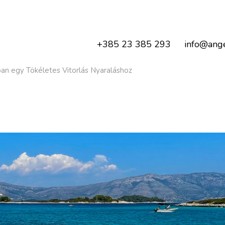
+385 23 385 293
info@ange
n egy Tökéletes Vitorlás Nyaraláshoz