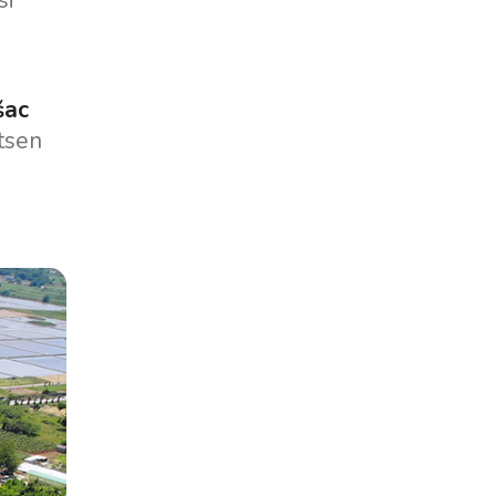
si
šac
jtsen