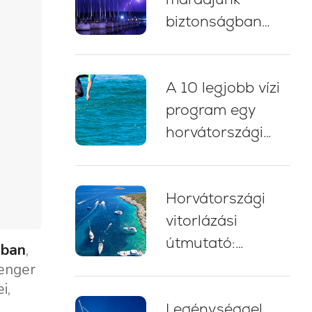
biztonságban
zivatarban
vitorlázás közben
A 10 legjobb vízi
Horvátországban:
program egy
5 alapvető bevált
horvátországi
gyakorlat
yacht charter
nyaraláshoz
Horvátországi
vitorlázási
útmutató:
gban
,
szakértői tippek,
tenger
útvonalak és
i,
Legénységgel
tanácsok