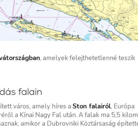
rvátországban
, amelyek felejthetetlenné teszik
Szolgáltatások
Úti célok
dás falain
Bareboat Jachtbérlés
Zadar vitorlázási régió
Biograd na Moru
ített város, amely híres a
Ston falairól
, Európa
Kapitányos Jachtbérlés
ről a Kínai Nagy Fal után. A falak ma 5,5 kilo
Šibenik Vitorlázási Régió
Luxus Legénységgel
aznak, amikor a Dubrovniki Köztársaság építette
Vodice
Ellátott Jachtbérlés
Rogoznica