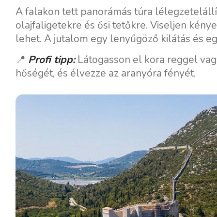
Motoros jachtok
A falakon tett panorámás túra lélegzetelállít
olajfaligetekre és ősi tetőkre. Viseljen ké
lehet. A jutalom egy lenyűgöző kilátás és eg
📍
Profi tipp:
Látogasson el kora reggel vagy
hőségét, és élvezze az aranyóra fényét.