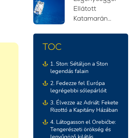
Ellátott
kezdőknek
Katamarán
(2026)
Bérlés
Horvátországban:
TOC
Stresszmentes
Vitorlás Kaland
1. Ston: Sétáljon a Ston
legendás falain
2. Fedezze fel Európa
legrégebbi sólepárlóit
3. Élvezze az Adriát: Fekete
Rizottó a Kapitány Házában
4. Látogasson el Orebićbe:
Tengerészeti örökség és
lenyűgöző kilátás