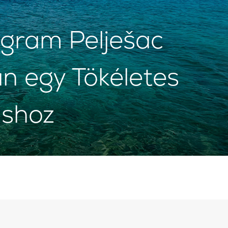
gram Pelješac
n egy Tökéletes
áshoz