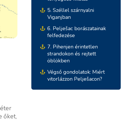
5. Széllel szárnyalni
Viganjban
6. Pelješac borászatainak
felfedezése
7. Pihenjen érintetlen
strandokon és rejtett
öblökben
Végső gondolatok: Miért
Déli Bázisok
Központi Bázisok
vitorlázzon Pelješacon?
Marina Kremik, Primošten
Marina Šangulin, Biograd
Yachtklub Seget - Marina
ACI Marina Vodice
méter
Baotic
D-Marin Dalmacija,
 őket,
Marina Trogir - ACI
Sukošan