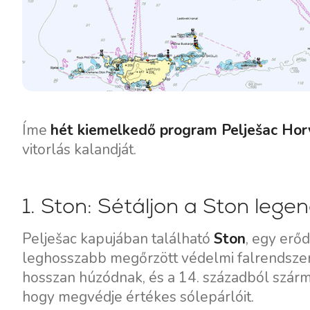
Íme
hét kiemelkedő program Pelješac Ho
vitorlás kalandját.
Kapcsolat
Flottánk
1. Ston: Sétáljon a Ston legen
Hírek / Blog
Vitorlás Hajók
Pelješac kapujában található
Ston
, egy erőd
Rólunk
Motorcsónakok
leghosszabb megőrzött védelmi falrendszeré
Partnerek
Katamaránok
hosszan húzódnak, és a 14. századból szárm
GYIK
hogy megvédje értékes sólepárlóit.
Motoros katamaránok