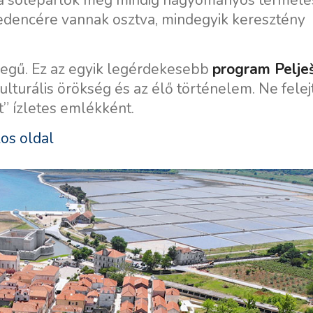
k a sólepárlók még mindig hagyományos termelé
medencére vannak osztva, mindegyik keresztény
legű. Ez az egyik legérdekesebb
program Pelje
ulturális örökség és az élő történelem. Ne fele
” ízletes emlékként.
los oldal