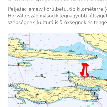
Pelješac, amely körülbelül 65 kilométerre (4
Horvátország második legnagyobb félszigete
szépségnek, kulturális örökségnek és tenger