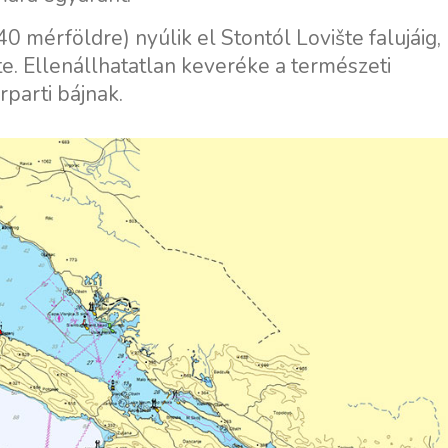
0 mérföldre) nyúlik el Stontól Lovište falujáig,
. Ellenállhatatlan keveréke a természeti
parti bájnak.