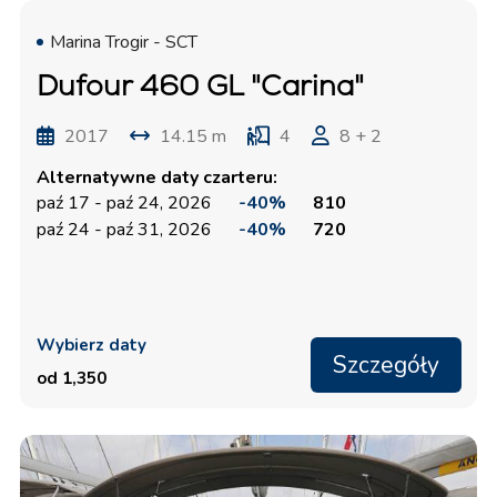
Marina Trogir - SCT
Dufour 460 GL "Carina"
2017
14.15 m
4
8 + 2
Alternatywne daty czarteru:
paź 17 - paź 24, 2026
-40%
810
paź 24 - paź 31, 2026
-40%
720
Wybierz daty
Szczegóły
od 1,350