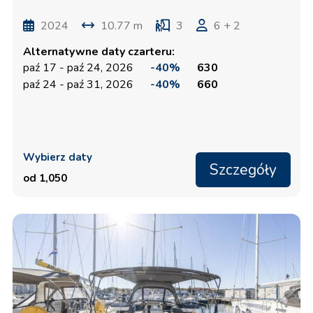
2024
10.77 m
3
6 + 2
Alternatywne daty czarteru:
paź 17 - paź 24, 2026
-40%
630
paź 24 - paź 31, 2026
-40%
660
Wybierz daty
Szczegóły
od 1,050