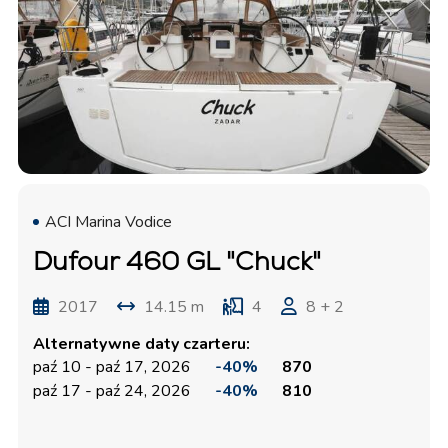
ACI Marina Vodice
Dufour 460 GL "Chuck"
2017
14.15 m
4
8 + 2
Alternatywne daty czarteru:
paź 10 - paź 17, 2026
-40%
870
paź 17 - paź 24, 2026
-40%
810