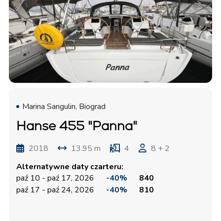
Marina Sangulin, Biograd
Hanse 455 "Panna"
2018
13.95 m
4
8 + 2
Alternatywne daty czarteru:
paź 10 - paź 17, 2026
-40%
840
paź 17 - paź 24, 2026
-40%
810