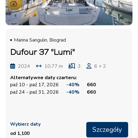
Marina Sangulin, Biograd
Dufour 37 "Lumi"
2024
10.77 m
3
6 + 2
Alternatywne daty czarteru:
paź 10 - paź 17, 2026
-40%
660
paź 24 - paź 31, 2026
-40%
660
Wybierz daty
Szczegóły
od 1,100