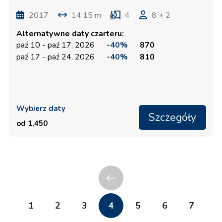
2017
14.15 m
4
8 + 2
Alternatywne daty czarteru:
paź 10 - paź 17, 2026
-40%
870
paź 17 - paź 24, 2026
-40%
810
Wybierz daty
Szczegóły
od 1,450
1
2
3
4
5
6
7