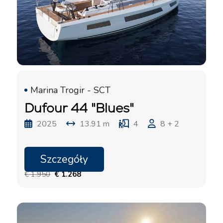
Marina Trogir - SCT
Dufour 44 "Blues"
2025
13.91 m
4
8 + 2
Szczegóły
31.10. - 07.11.2026
€ 1.950
€ 1.268