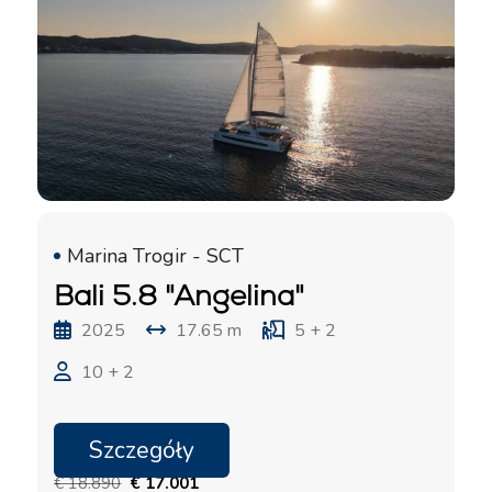
Marina Trogir - SCT
Bali 5.8 "Angelina"
2025
17.65 m
5 + 2
10 + 2
Szczegóły
19.09. - 26.09.2026
€ 18.890
€ 17.001