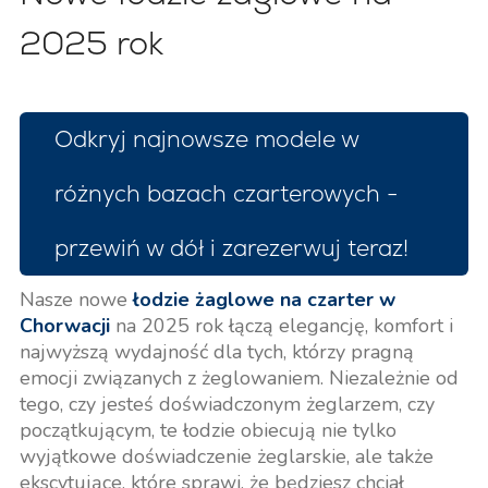
2025 rok
Odkryj najnowsze modele w
różnych bazach czarterowych -
przewiń w dół i zarezerwuj teraz!
Nasze nowe
łodzie żaglowe na czarter w
Chorwacji
na 2025 rok łączą elegancję, komfort i
najwyższą wydajność dla tych, którzy pragną
emocji związanych z żeglowaniem. Niezależnie od
tego, czy jesteś doświadczonym żeglarzem, czy
początkującym, te łodzie obiecują nie tylko
wyjątkowe doświadczenie żeglarskie, ale także
ekscytujące, które sprawi, że będziesz chciał