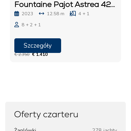
Fountaine Pajot Astrea 42 "Crazy Diamond"
2023
12.58 m
4 + 1
8 + 2 + 1
Szczegóły
17.10. - 24.10.2026
€ 2.350
€ 1.410
Oferty czarteru
Żaglówki
278 jachty