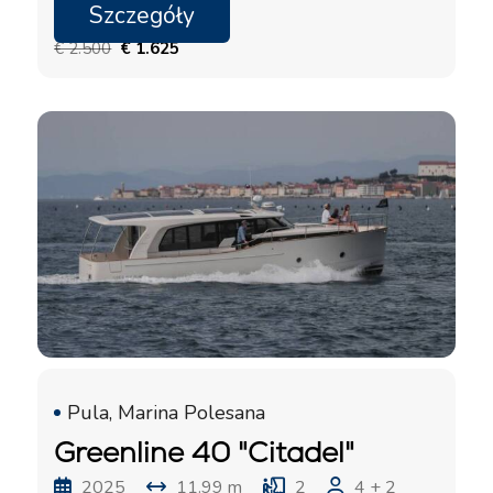
Szczegóły
10.10. - 17.10.2026
€ 2.500
€ 1.625
Pula, Marina Polesana
Greenline 40 "Citadel"
2025
11.99 m
2
4 + 2