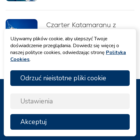
dla początkujących (2026)
Czarter Katamaranu z
Załogą w Chorwacji: Twoja
Używamy plików cookie, aby ulepszyć Twoje
Bezstresowa Żeglarska
doświadczenie przeglądania. Dowiedz się więcej o
naszej polityce cookies, odwiedzając stronę
Polityka
Ucieczka
Cookies
.
Odrzuć nieistotne pliki cookie
Nasza Flota
Ustawienia
Akceptuj
NA
Usługi
GÓRĘ