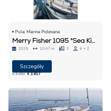
Pula, Marina Polesana
Merry Fisher 1095 "Sea King"
2025
10.47 m
3
6 + 2
Szczegóły
19.09. - 26.09.2026
€ 4.490
€ 3.817