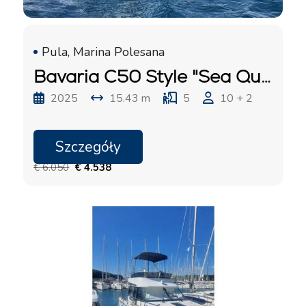
Pula, Marina Polesana
Bavaria C50 Style "Sea Queen"
2025
15.43 m
5
10 + 2
Szczegóły
29.08. - 05.09.2026
€ 6.050
€ 4.538