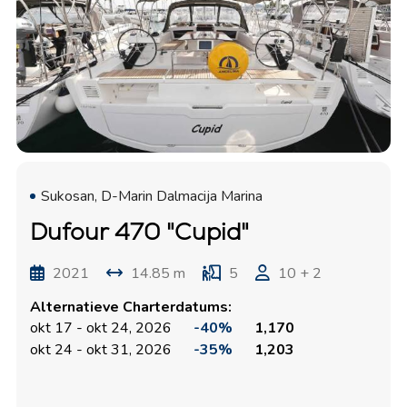
Sukosan, D-Marin Dalmacija Marina
Dufour 470 "Cupid"
2021
14.85 m
5
10 + 2
Alternatieve Charterdatums:
okt 17 - okt 24, 2026
-40%
1,170
okt 24 - okt 31, 2026
-35%
1,203