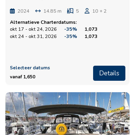
2024
14.85 m
5
10 + 2
Alternatieve Charterdatums:
okt 17 - okt 24, 2026
-35%
1,073
okt 24 - okt 31, 2026
-35%
1,073
Selecteer datums
Details
vanaf 1,650