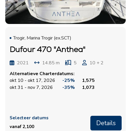
Trogir, Marina Trogir (ex.SCT)
Dufour 470 "Anthea"
2021
14.85 m
5
10 + 2
Alternatieve Charterdatums:
okt 10 - okt 17, 2026
-25%
1,575
okt 31 - nov 7, 2026
-35%
1,073
Selecteer datums
Details
vanaf 2,100