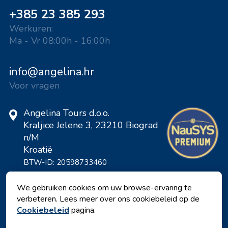
+385 23 385 293
Werkuren:
Ma - Vr 08:00h - 16:00h
info@angelina.hr
Voor vragen
Angelina Tours d.o.o.
Kraljice Jelene 3, 23210 Biograd
n/M
Kroatië
BTW-ID: 20598733460
ID: HR-AB-23-060130534, MB:
0650676
We gebruiken cookies om uw browse-ervaring te
verbeteren. Lees meer over ons cookiebeleid op de
Cookiebeleid
pagina.