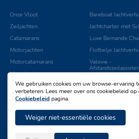
Onze Vloot
Bareboat Jachtverh
Zeiljachten
Jachtcharter met Sc
Catamarans
Luxe Bemande Cha
Motorjachten
Flottielje Jachtverh
Motorcatamarans
Valovie -
Afstandszeilassisten
Motorboten
Bali catamarans te 
We gebruiken cookies om uw browse-ervaring t
verbeteren. Lees meer over ons cookiebeleid op
Cookiebeleid
pagina.
Weiger niet-essentiële cookies