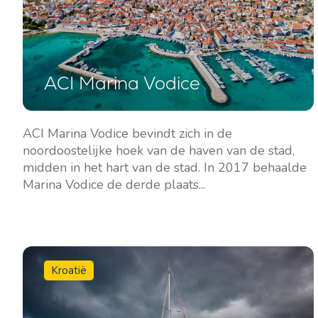
Contact
Onze Vloot
ACI Marina Vodice
Nieuws / Blog
Zeilboten
Over ons
Motorboten
ACI Marina Vodice bevindt zich in de
Partners
Catamarans
noordoostelijke hoek van de haven van de stad,
Veelgestelde Vragen
midden in het hart van de stad. In 2017 behaalde
Motorcatamarans
Marina Vodice de derde plaats...
Motorjachten
Kroatië