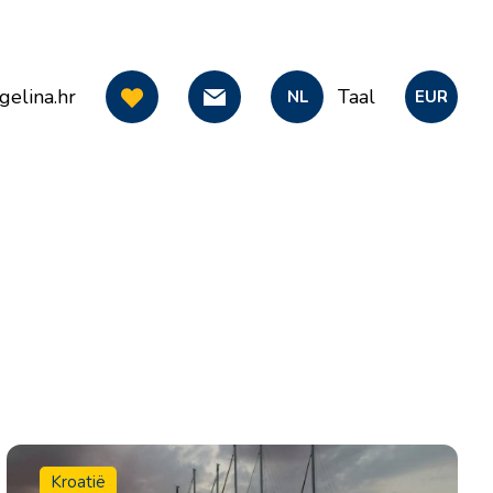
gelina.hr
Taal
NL
EUR
Kroatië