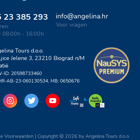
 23 385 293
info@angelina.hr
Voor vragen
en:
r 08:00h - 16:00h
elina Tours d.o.o.
ljice Jelene 3, 23210 Biograd n/M
atië
-ID: 20598733460
 HR-AB-23-060130534, MB: 0650676
e Voorwaarden
|
Copyright © 2026 by Angelina Tours d.o.o.