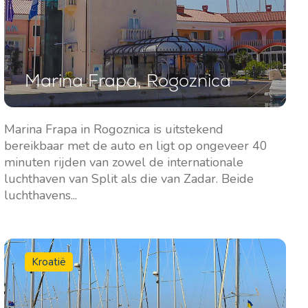
Zuidelijke Bases
Centrale Bases
Marina Frapa, Rogoznica
Marina Kremik, Primošten
Marina Šangulin, Biograd
Marina Frapa, Rogoznica
ACI Marina Vodice
Marina Frapa in Rogoznica is uitstekend
Jachtclub Seget - Marina
D-Marin Dalmacija,
bereikbaar met de auto en ligt op ongeveer 40
Baotic
Sukošan
minuten rijden van zowel de internationale
luchthaven van Split als die van Zadar. Beide
Marina Trogir - ACI
luchthavens...
Noordelijke Bases
Marina Trogir - SCT
ACI Marina Split
Pula, ACI Marina Pomer
ACI Marina Dubrovnik,
Pula, Marina Polesana
Kroatië
Komolac
Marina Punat, Krk