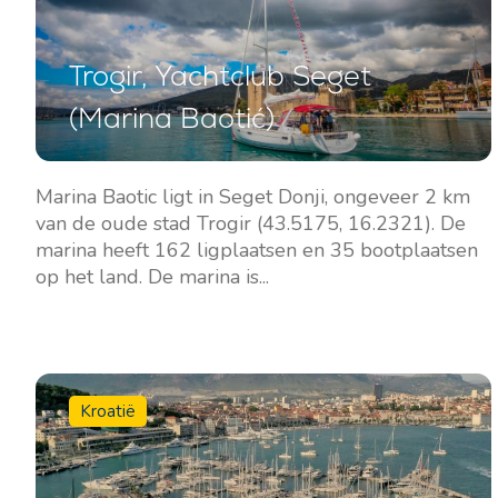
Trogir, Yachtclub Seget
(Marina Baotić)
Marina Baotic ligt in Seget Donji, ongeveer 2 km
van de oude stad Trogir (43.5175, 16.2321). De
marina heeft 162 ligplaatsen en 35 bootplaatsen
op het land. De marina is...
Kroatië