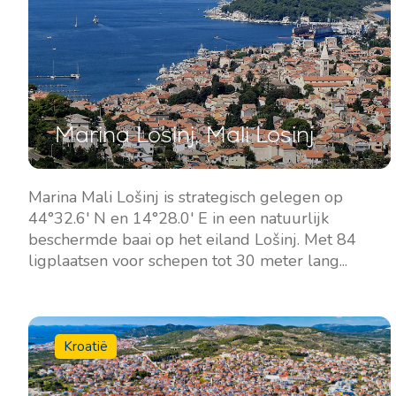
Marina Losinj, Mali Losinj
Marina Mali Lošinj is strategisch gelegen op
44°32.6' N en 14°28.0' E in een natuurlijk
beschermde baai op het eiland Lošinj. Met 84
ligplaatsen voor schepen tot 30 meter lang...
Kroatië