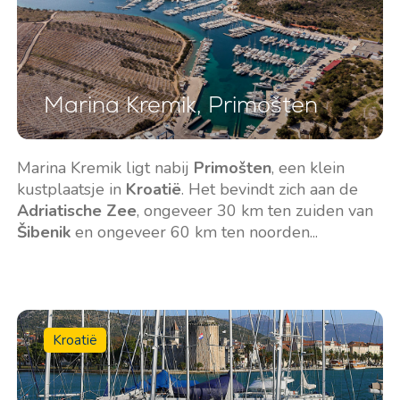
Diensten
Bestemmingen
Marina Kremik, Primošten
Bareboat Jachtverhuur
Zeilregio Zadar
Biograd na Moru
Jachtcharter met Schipper
Marina Kremik ligt nabij
Primošten
, een klein
Šibenik Zeilregio
Luxe Bemande
kustplaatsje in
Kroatië
. Het bevindt zich aan de
Vodice
Jachtverhuur
Adriatische Zee
, ongeveer 30 km ten zuiden van
Rogoznica
Šibenik
en ongeveer 60 km ten noorden...
Flottielje Jachtverhuur
Zeilregio Split
Valovie -
Trogir
Afstandszeilassistent
Dubrovnik Zeilregio
Bali catamarans te huur
Istrië Zeilregio
Kroatië
Zeilregio Kvarner