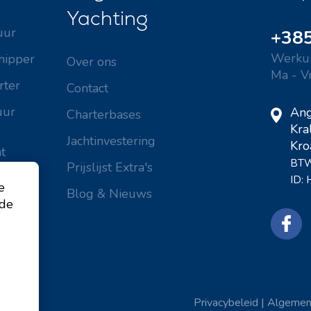
Yachting
uur
+385
Werkur
hipper
Over ons
Ma - V
rter
Contact
uur
Ang
Charterbases
Kra
Jachtinvestering
Kro
t
BTW
Prijslijst Extra's
huur
ID:
e
Blog & Nieuws
 de
Privacybeleid
|
Algemen