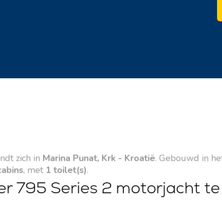
ndt zich in
Marina Punat, Krk - Kroatië
. Gebouwd in het
cabins
, met
1 toilet(s)
.
r 795 Series 2 motorjacht te