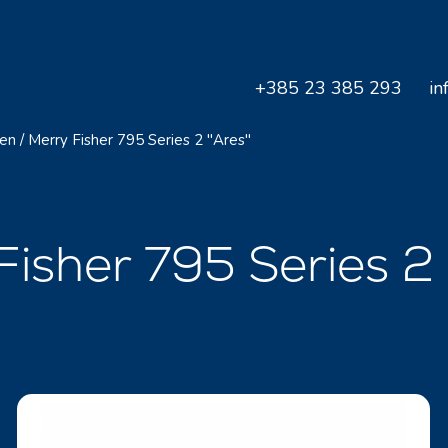
+385 23 385 293
in
ten
/
Merry Fisher 795 Series 2 "Ares"
isher 795 Series 2