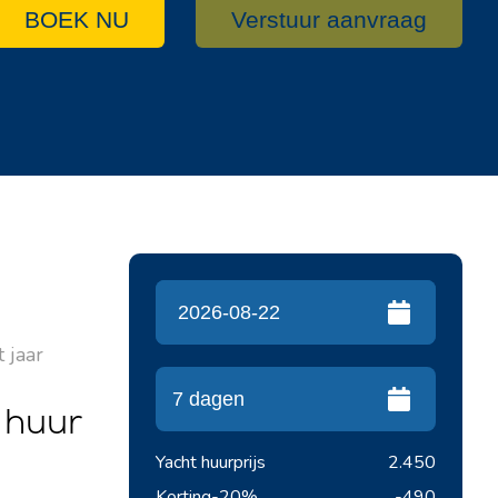
BOEK NU
Verstuur aanvraag
 jaar
 huur
Yacht huurprijs
2.450
Korting
-20%
-490