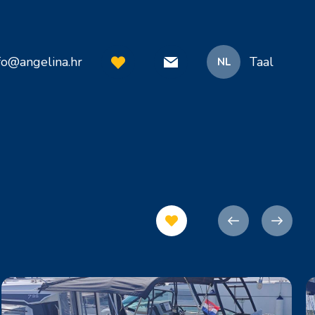
fo@angelina.hr
Taal
NL