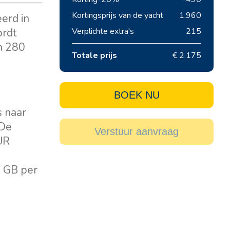
Kortingsprijs van de yacht
1.960
erd in
ordt
Verplichte extra's
215
n 280
Totale prijs
€ 2.175
BOEK NU
s naar
 De
Verstuur aanvraag
UR
0 GB per