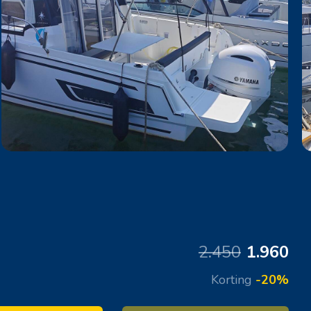
2.450
1.960
Korting
-20%