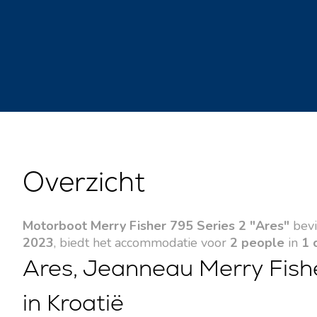
Overzicht
Motorboot Merry Fisher 795 Series 2 "Ares"
bevi
2023
, biedt het accommodatie voor
2 people
in
1 
Ares, Jeanneau Merry Fishe
in Kroatië