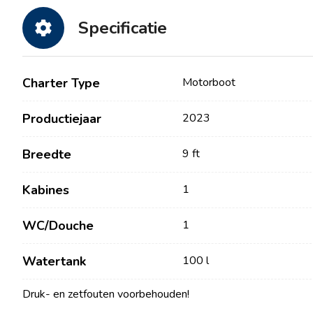
Specificatie
Charter Type
Motorboot
Productiejaar
2023
Breedte
9 ft
Contact
Onze Vloot
Kabines
1
Nieuws / Blog
Zeilboten
WC/Douche
1
Over ons
Motorboten
Watertank
100 l
Partners
Catamarans
Veelgestelde Vragen
Druk- en zetfouten voorbehouden!
Motorcatamarans