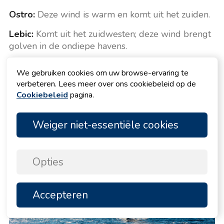
Ostro:
Deze wind is warm en komt uit het zuiden.
Lebic:
Komt uit het zuidwesten; deze wind brengt
golven in de ondiepe havens.
Afgezien van deze aangename winden, is er een
We gebruiken cookies om uw browse-ervaring te
plotselinge sterke storm die ongeveer 3 tot 4 keer
verbeteren. Lees meer over ons cookiebeleid op de
per maand kan worden waargenomen. Het duurt
Cookiebeleid
pagina.
meestal ongeveer 30 minuten en staat bekend als
Neverin
.
Weiger niet-essentiële cookies
Opties
Accepteren
BOVEN