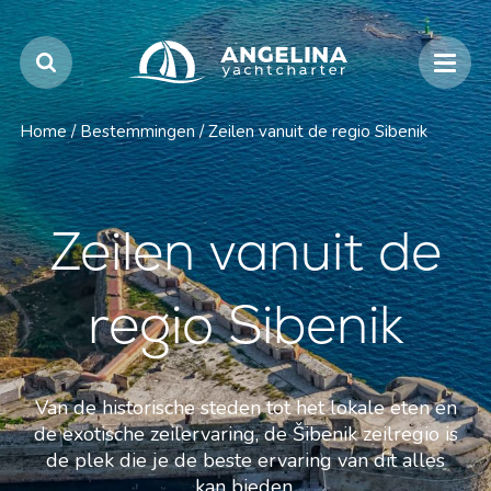
Home
/
Bestemmingen
/
Zeilen vanuit de regio Sibenik
Zeilen vanuit de
regio Sibenik
Van de historische steden tot het lokale eten en
de exotische zeilervaring, de Šibenik zeilregio is
de plek die je de beste ervaring van dit alles
kan bieden.