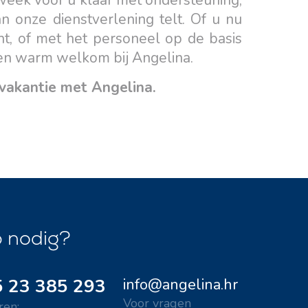
 week voor u klaar met ondersteuning,
n onze dienstverlening telt. Of u nu
ht, of met het personeel op de basis
een warm welkom bij Angelina.
 vakantie met Angelina.
p nodig?
 23 385 293
info@angelina.hr
Voor vragen
en: