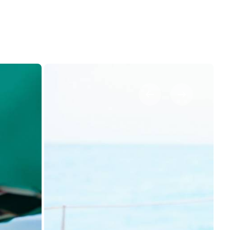
Marina Trogir - ACI
Noordelijke Bases
Marina Trogir - SCT
ACI Marina Split
Pula, ACI Marina Pomer
ACI Marina Dubrovnik,
Pula, Marina Polesana
Komolac
Marina Punat, Krk
Marina Lošinj, Mali Lošinj