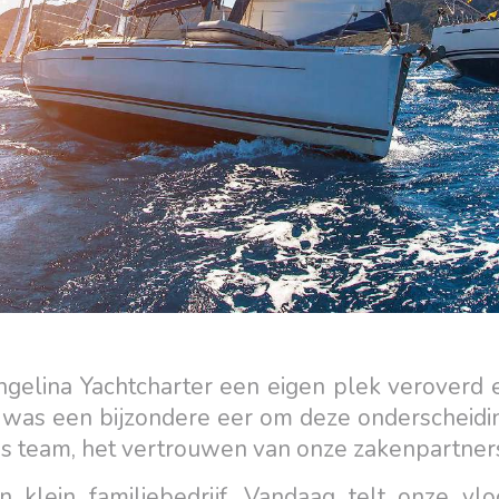
gelina Yachtcharter een eigen plek veroverd e
t was een bijzondere eer om deze onderscheid
ns team, het vertrouwen van onze zakenpartners 
 klein familiebedrijf. Vandaag telt onze vlo