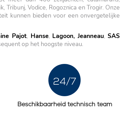
, Tribunj, Vodice, Rogoznica en Trogir. Onze
teit kunnen bieden voor een onvergetelijke
ine Pajot
,
Hanse
,
Lagoon, Jeanneau
,
SAS
sequent op het hoogste niveau.
Zuidelijke Bases
Centrale Bases
24/7
Marina Kremik, Primošten
Marina Šangulin, Biograd
Marina Frapa, Rogoznica
ACI Marina Vodice
Beschikbaarheid technisch team
Jachtclub Seget - Marina
D-Marin Dalmacija,
Baotic
Sukošan