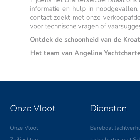
Tijdens het charterseizoen staat ons
informatie en hulp in noodgevallen.
contact zoekt met onze verkoopafdel
voor technische vragen of vaarsugge
Ontdek de schoonheid van de Kroati
Het team van Angelina Yachtchart
Onze Vloot
Diensten
Onze Vloot
Bareboat Jachtverh
Zeiljachten
Jachtcharter met Sc