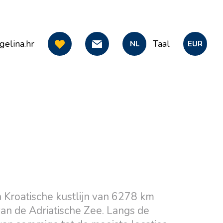
gelina.hr
Taal
NL
EUR
 Kroatische kustlijn van 6278 km
van de Adriatische Zee. Langs de