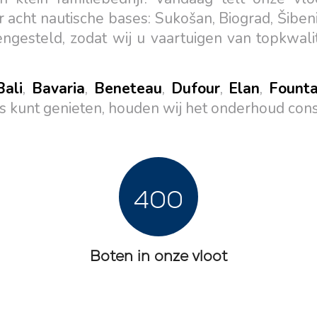
acht nautische bases: Sukošan, Biograd, Šibenik
ngesteld, zodat wij u vaartuigen van topkwali
Bali
,
Bavaria
,
Beneteau
,
Dufour
,
Elan
,
Founta
os kunt genieten, houden wij het onderhoud con
Diensten
Bestemmingen
400
Bareboat Jachtverhuur
Zeilregio Zadar
Biograd na Moru
Jachtcharter met Schipper
Boten in onze vloot
Šibenik Zeilregio
Luxe Bemande
Vodice
Jachtverhuur
Rogoznica