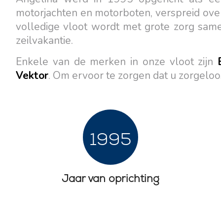
motorjachten en motorboten, verspreid over 
volledige vloot wordt met grote zorg same
zeilvakantie.
Enkele van de merken in onze vloot zijn
Vektor
. Om ervoor te zorgen dat u zorgelo
Contact
Onze Vloot
1995
Nieuws / Blog
Zeilboten
Over ons
Motorboten
Jaar van oprichting
Partners
Catamarans
Veelgestelde Vragen
Motorcatamarans