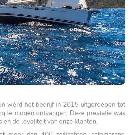
n werd het bedrijf in 2015 uitgeroepen tot
ing te mogen ontvangen. Deze prestatie was
en de loyaliteit van onze klanten.
ot meer dan 400 zeiljachten, catamarans,