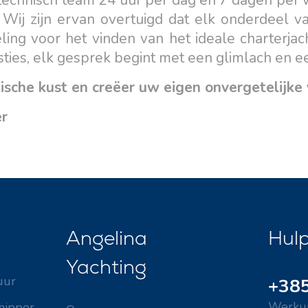
 technisch team 24 uur per dag en 7 dagen per
 Wij zijn ervan overtuigd dat elk onderdeel va
ing voor het vinden van het ideale charterjac
sties, elk gesprek begint met een glimlach en 
sche kust en creëer uw eigen onvergetelijke
er
Angelina
Hul
Yachting
uur
+385
Werkur
hipper