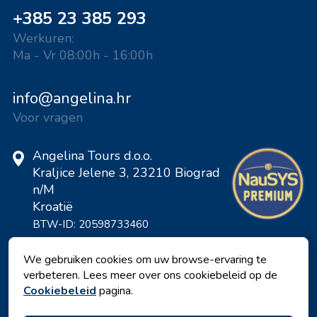
+385 23 385 293
Werkuren:
Ma - Vr 08:00h - 16:00h
info@angelina.hr
Voor vragen
Angelina Tours d.o.o.
Kraljice Jelene 3, 23210 Biograd
n/M
Kroatië
BTW-ID: 20598733460
ID: HR-AB-23-060130534, MB:
0650676
We gebruiken cookies om uw browse-ervaring te
verbeteren. Lees meer over ons cookiebeleid op de
Cookiebeleid
pagina.