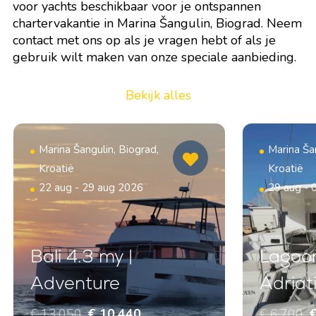
voor yachts beschikbaar voor je ontspannen
chartervakantie in Marina Šangulin, Biograd. Neem
contact met ons op als je vragen hebt of als je
gebruik wilt maken van onze speciale aanbieding.
Bekijk alles
Marina Šangulin, Biograd,
Marina Šan
Kroatië
Kroatië
22 aug - 29 aug 2026
29 aug - 
Bali 4.3 my |
Lagoon
Adventure
Adriat
€ 13.050
€ 10.440
€ 6.700
€