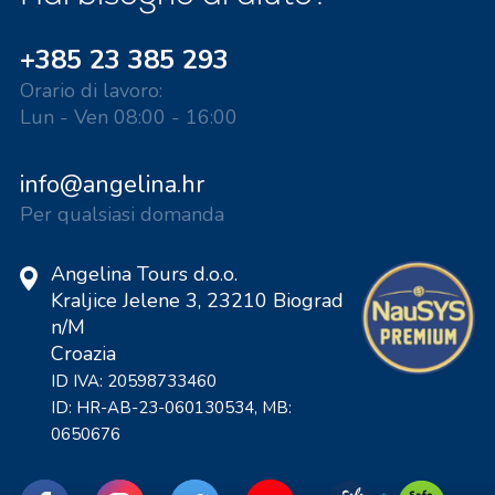
+385 23 385 293
Orario di lavoro:
Lun - Ven 08:00 - 16:00
info@angelina.hr
Per qualsiasi domanda
Angelina Tours d.o.o.
Kraljice Jelene 3, 23210 Biograd
n/M
Croazia
ID IVA: 20598733460
ID: HR-AB-23-060130534, MB:
0650676