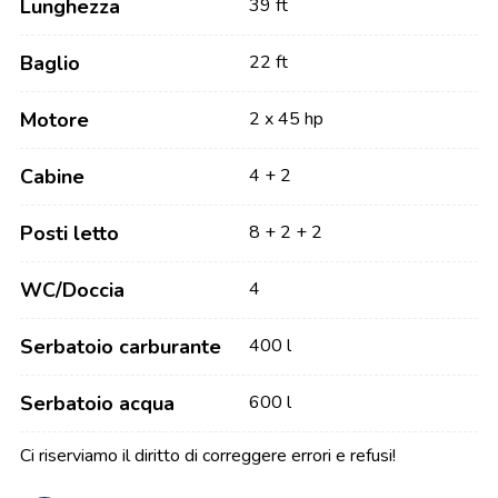
Lunghezza
39 ft
Baglio
22 ft
Motore
2 x 45 hp
Cabine
4 + 2
Posti letto
8 + 2 + 2
WC/Doccia
4
Serbatoio carburante
400 l
Serbatoio acqua
600 l
Ci riserviamo il diritto di correggere errori e refusi!