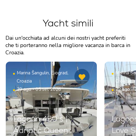
Yacht simili
Dai un'occhiata ad alcuni dei nostri yacht preferiti
che ti porteranno nella migliore vacanza in barca in
Croazia.
Marina Šangulin, Biograd,
Marina Šan
Croazia
Croazia
29 ago - 05 set 2026
22 ago - 
Lagoon 450 s |
Lagoon
Adriatic Queen
Love 