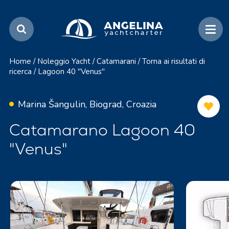
Home
/
Noleggio Yacht
/
Catamarani
/
Torna ai risultati di
ricerca
/
Lagoon 40 "Venus"
Marina Šangulin, Biograd, Croazia
Catamarano Lagoon 40
"Venus"