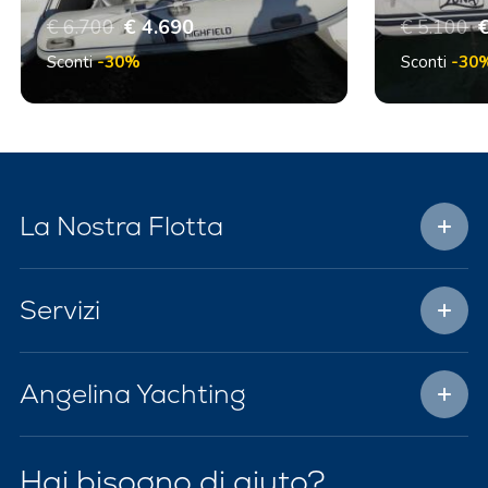
€ 6.700
€ 4.690
€ 5.100
€
Sconti
-30%
Sconti
-30
La Nostra Flotta
Servizi
Angelina Yachting
Hai bisogno di aiuto?