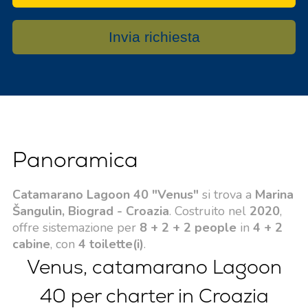
Invia richiesta
Panoramica
Catamarano Lagoon 40 "Venus"
si trova a
Marina
Šangulin, Biograd - Croazia
. Costruito nel
2020
,
offre sistemazione per
8 + 2 + 2 people
in
4 + 2
cabine
, con
4 toilette(i)
.
Venus, catamarano Lagoon
40 per charter in Croazia