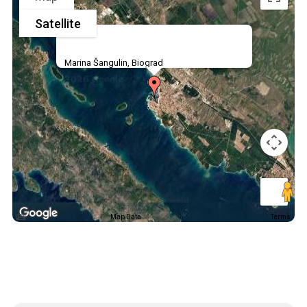
Satellite
Marina Šangulin, Biograd
Map Data
Terms