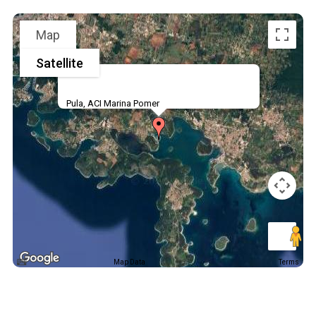
Map
Satellite
Pula, ACI Marina Pomer
Map Data
Terms