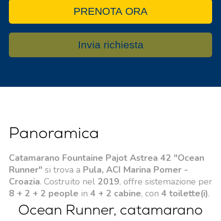
PRENOTA ORA
Invia richiesta
Panoramica
Catamarano Fountaine Pajot Astrea 42 "Ocean
Runner"
si trova a
Pula, ACI Marina Pomer -
Croazia
. Costruito nel
2019
, offre sistemazione per
8 + 2 + 2 people
in
4 + 2 cabine
, con
4 toilette(i)
.
Ocean Runner, catamarano