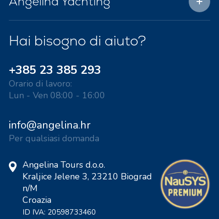
Angelina Yachting
Hai bisogno di aiuto?
+385 23 385 293
Orario di lavoro:
Lun - Ven 08:00 - 16:00
info@angelina.hr
Per qualsiasi domanda
Angelina Tours d.o.o.
Kraljice Jelene 3, 23210 Biograd
n/M
Croazia
ID IVA: 20598733460