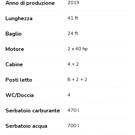
Anno di produzione
2019
Lunghezza
41 ft
Baglio
24 ft
Motore
2 x 40 hp
Cabine
4 + 2
Posti letto
8 + 2 + 2
WC/Doccia
4
Serbatoio carburante
470 l
Serbatoio acqua
700 l