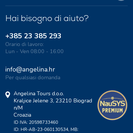
Hai bisogno di aiuto?
+385 23 385 293
Orario di lavoro:
Lun - Ven 08:00 - 16:00
info@angelina.hr
Per qualsiasi domanda
Angelina Tours d.o.o.
Kraljice Jelene 3, 23210 Biograd
n/M
Croazia
ID IVA: 20598733460
ID: HR-AB-23-060130534, MB: