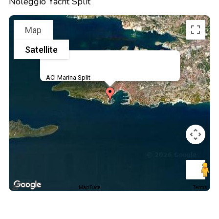
Noleggio Yacht Split
Map
Satellite
ACI Marina Split
Map Data
Terms