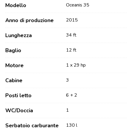
Modello
Oceanis 35
Anno di produzione
2015
Lunghezza
34 ft
Baglio
12 ft
Motore
1 x 29 hp
Cabine
3
Posti letto
6 + 2
WC/Doccia
1
Serbatoio carburante
130 l