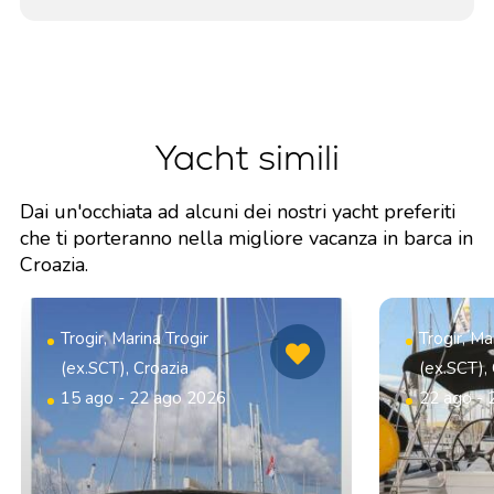
Yacht simili
Dai un'occhiata ad alcuni dei nostri yacht preferiti
che ti porteranno nella migliore vacanza in barca in
Croazia.
Trogir, Marina Trogir
Trogir, Ma
(ex.SCT), Croazia
(ex.SCT),
15 ago - 22 ago 2026
22 ago - 