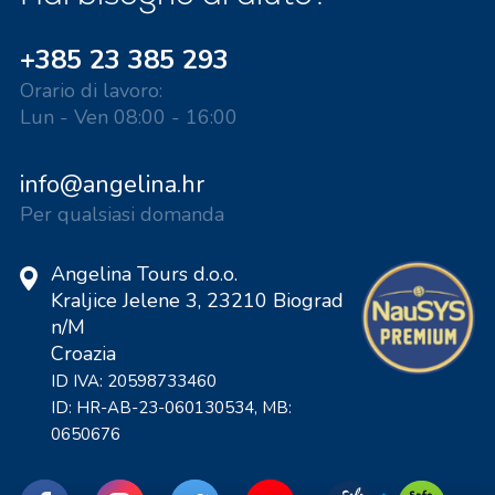
+385 23 385 293
Orario di lavoro:
Lun - Ven 08:00 - 16:00
info@angelina.hr
Per qualsiasi domanda
Angelina Tours d.o.o.
Kraljice Jelene 3, 23210 Biograd
n/M
Croazia
ID IVA: 20598733460
ID: HR-AB-23-060130534, MB:
0650676