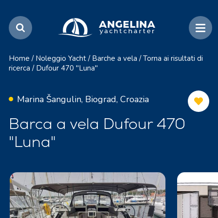
Home
/
Noleggio Yacht
/
Barche a vela
/
Torna ai risultati di
ricerca
/
Dufour 470 "Luna"
Marina Šangulin, Biograd, Croazia
Barca a vela Dufour 470
"Luna"