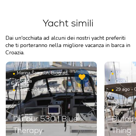
Yacht simili
Dai un'occhiata ad alcuni dei nostri yacht preferiti
che ti porteranno nella migliore vacanza in barca in
Croazia.
Marina Šangulin, Biograd,
Marina Šan
Croazia
Croazia
17 ott - 24 ott 2026
29 ago - 
Dufour 530 | Blue
Dufour
Therapy
Thing