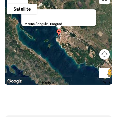
Satellite
Marina Šangulin, Biograd
Map Data
Terms