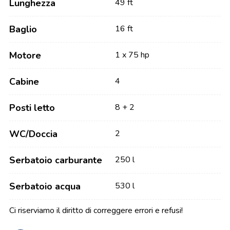
Lunghezza
49 ft
Baglio
16 ft
Motore
1 x 75 hp
Cabine
4
Posti letto
8 + 2
WC/Doccia
2
Serbatoio carburante
250 l
Serbatoio acqua
530 l
Ci riserviamo il diritto di correggere errori e refusi!