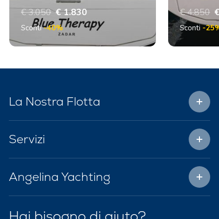
€ 3.050
€ 1.830
€ 4.850
€
Sconti
-40%
Sconti
-25
La Nostra Flotta
Servizi
Angelina Yachting
Hai bisogno di aiuto?