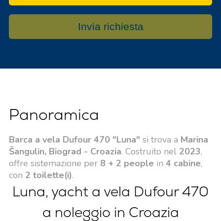
Invia richiesta
Panoramica
Barca a vela Dufour 470 "Luna"
si trova a
Marina
Šangulin, Biograd - Croazia
. Costruito nel
2023
,
offre sistemazione per
8 + 2 people
in
4 cabine
,
con
2 toilette(i)
.
Luna, yacht a vela Dufour 470
a noleggio in Croazia