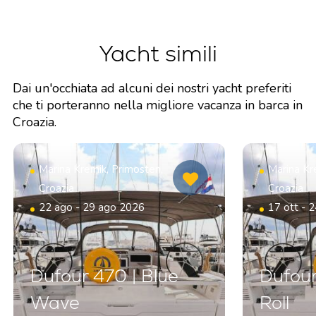
Yacht simili
Dai un'occhiata ad alcuni dei nostri yacht preferiti
che ti porteranno nella migliore vacanza in barca in
Croazia.
Marina Kremik, Primosten,
Marina Kr
Croazia
Croazia
22 ago - 29 ago 2026
17 ott - 
Dufour 470 | Blue
Dufour
Wave
Roll