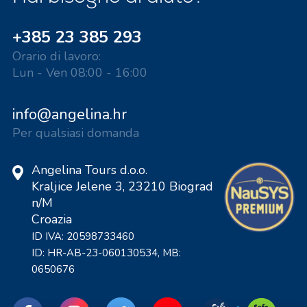
+385 23 385 293
Orario di lavoro:
Lun - Ven 08:00 - 16:00
info@angelina.hr
Per qualsiasi domanda
Angelina Tours d.o.o.
Kraljice Jelene 3, 23210 Biograd
n/M
Croazia
ID IVA: 20598733460
ID: HR-AB-23-060130534, MB:
0650676