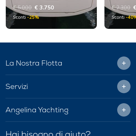
€ 5.000
€ 3.750
€ 2.300
€
Sconti
-25%
Sconti
-40
La Nostra Flotta
Servizi
Angelina Yachting
Hai bisogno di aiuto?