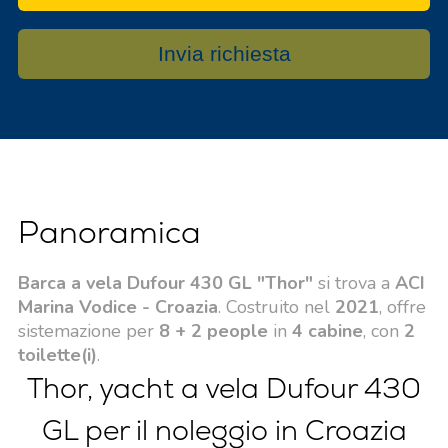
Invia richiesta
Panoramica
Barca a vela Dufour 430 GL "Thor"
si trova a
ACI
Marina Vodice - Croazia
. Costruito nel
2021
, offre
sistemazione per
8 + 2 people
in
4 cabine
, con
2
toilette(i)
.
Thor, yacht a vela Dufour 430
GL per il noleggio in Croazia