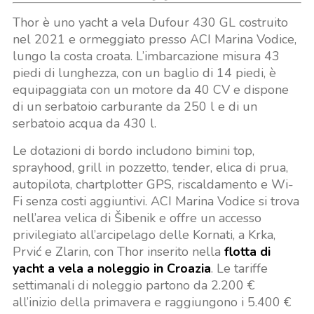
Thor è uno yacht a vela Dufour 430 GL costruito
nel 2021 e ormeggiato presso ACI Marina Vodice,
lungo la costa croata. L’imbarcazione misura 43
piedi di lunghezza, con un baglio di 14 piedi, è
equipaggiata con un motore da 40 CV e dispone
di un serbatoio carburante da 250 l e di un
serbatoio acqua da 430 l.
Le dotazioni di bordo includono bimini top,
sprayhood, grill in pozzetto, tender, elica di prua,
autopilota, chartplotter GPS, riscaldamento e Wi-
Fi senza costi aggiuntivi. ACI Marina Vodice si trova
nell’area velica di Šibenik e offre un accesso
privilegiato all’arcipelago delle Kornati, a Krka,
Prvić e Zlarin, con Thor inserito nella
flotta di
yacht a vela a noleggio in Croazia
. Le tariffe
settimanali di noleggio partono da 2.200 €
all’inizio della primavera e raggiungono i 5.400 €