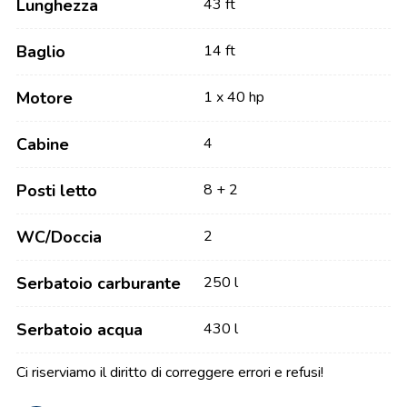
Lunghezza
43 ft
Baglio
14 ft
Motore
1 x 40 hp
Cabine
4
Posti letto
8 + 2
WC/Doccia
2
Serbatoio carburante
250 l
Serbatoio acqua
430 l
Ci riserviamo il diritto di correggere errori e refusi!