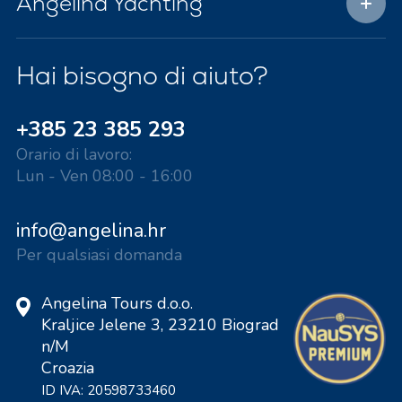
Angelina Yachting
Hai bisogno di aiuto?
+385 23 385 293
Orario di lavoro:
Lun - Ven 08:00 - 16:00
info@angelina.hr
Per qualsiasi domanda
Angelina Tours d.o.o.
Kraljice Jelene 3, 23210 Biograd
n/M
Croazia
ID IVA: 20598733460