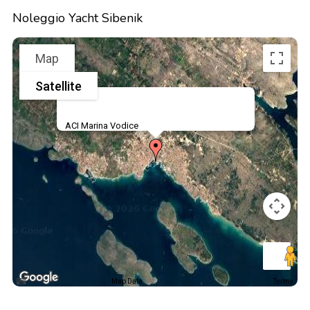
Noleggio Yacht Sibenik
Map
Satellite
ACI Marina Vodice
Map Data
Terms