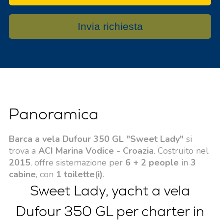
Invia richiesta
Panoramica
Barca a vela Dufour 350 GL "Sweet Lady"
si
trova a
ACI Marina Vodice - Croazia
. Costruito nel
2015
, offre sistemazione per
6 + 2 people
in
3
cabine
, con
1 toilette(i)
.
Sweet Lady, yacht a vela
Dufour 350 GL per charter in