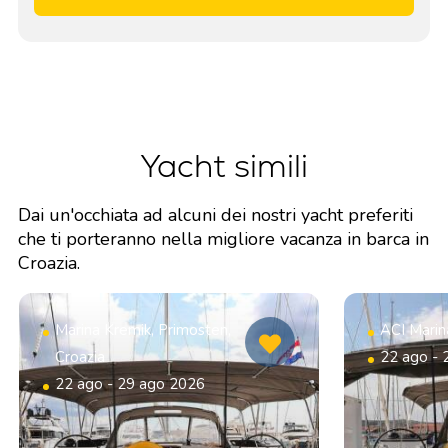
Yacht simili
Dai un'occhiata ad alcuni dei nostri yacht preferiti
che ti porteranno nella migliore vacanza in barca in
Croazia.
Marina Kremik, Primosten,
ACI Marin
Croazia
22 ago - 
22 ago - 29 ago 2026