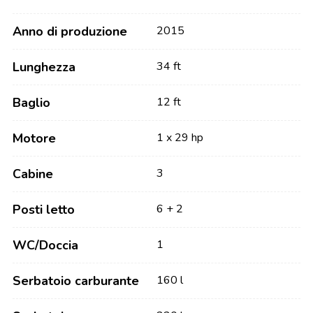
Anno di produzione
2015
Lunghezza
34 ft
Baglio
12 ft
Motore
1 x 29 hp
Cabine
3
Posti letto
6 + 2
WC/Doccia
1
Serbatoio carburante
160 l