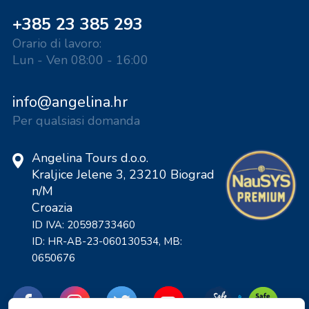
+385 23 385 293
Orario di lavoro:
Lun - Ven 08:00 - 16:00
info@angelina.hr
Per qualsiasi domanda
Angelina Tours d.o.o.
Kraljice Jelene 3, 23210 Biograd
n/M
Croazia
ID IVA: 20598733460
ID: HR-AB-23-060130534, MB:
0650676