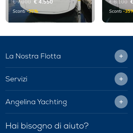
€ 7.000
€ 4.550
€ 6.100
€
Sconti
-35%
Sconti
-35
La Nostra Flotta
Servizi
Angelina Yachting
Hai bisogno di aiuto?