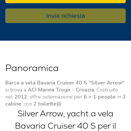
Invia richiesta
Panoramica
Barca a vela Bavaria Cruiser 40 S "Silver Arrow"
si trova a
ACI Marina Trogir - Croazia
. Costruito
nel
2012
, offre sistemazione per
6 + 1 people
in
3
cabine
, con
2 toilette(i)
.
Silver Arrow, yacht a vela
Bavaria Cruiser 40 S per il