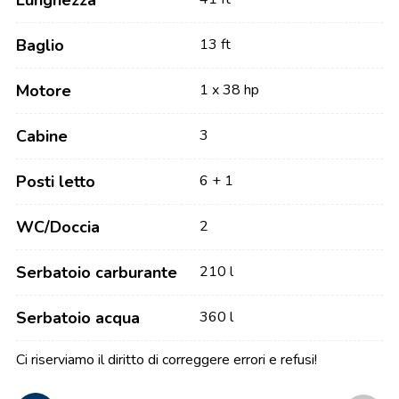
Lunghezza
Baglio
13 ft
Motore
1 x 38 hp
Cabine
3
Posti letto
6 + 1
WC/Doccia
2
Serbatoio carburante
210 l
Serbatoio acqua
360 l
Ci riserviamo il diritto di correggere errori e refusi!