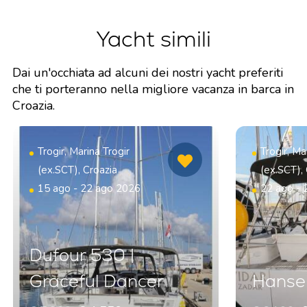
Yacht simili
Dai un'occhiata ad alcuni dei nostri yacht preferiti
che ti porteranno nella migliore vacanza in barca in
Croazia.
Trogir, Marina Trogir
Trogir, Ma
(ex.SCT), Croazia
(ex.SCT),
15 ago - 22 ago 2026
22 ago - 
Dufour 530 |
Graceful Dancer
Hanse 