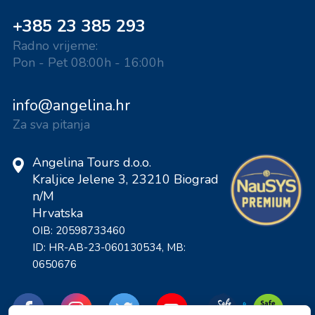
+385 23 385 293
Radno vrijeme:
Pon - Pet 08:00h - 16:00h
info@angelina.hr
Za sva pitanja
Angelina Tours d.o.o.
Kraljice Jelene 3, 23210 Biograd
n/M
Hrvatska
OIB: 20598733460
ID: HR-AB-23-060130534, MB:
0650676