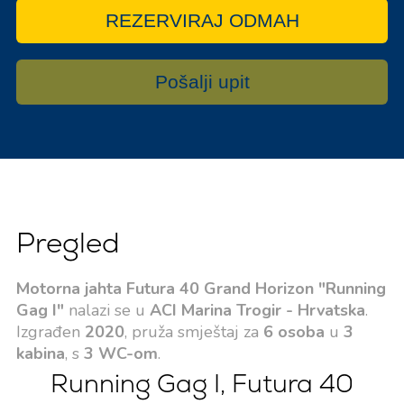
REZERVIRAJ ODMAH
Pošalji upit
Pregled
Motorna jahta Futura 40 Grand Horizon "Running
Gag I"
nalazi se u
ACI Marina Trogir - Hrvatska
.
Izgrađen
2020
, pruža smještaj za
6 osoba
u
3
kabina
, s
3 WC-om
.
Running Gag I, Futura 40