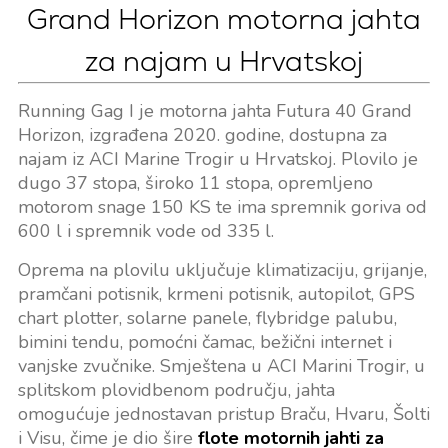
Grand Horizon motorna jahta
za najam u Hrvatskoj
Running Gag I je motorna jahta Futura 40 Grand
Horizon, izgrađena 2020. godine, dostupna za
najam iz ACI Marine Trogir u Hrvatskoj. Plovilo je
dugo 37 stopa, široko 11 stopa, opremljeno
motorom snage 150 KS te ima spremnik goriva od
600 l i spremnik vode od 335 l.
Oprema na plovilu uključuje klimatizaciju, grijanje,
pramčani potisnik, krmeni potisnik, autopilot, GPS
chart plotter, solarne panele, flybridge palubu,
bimini tendu, pomoćni čamac, bežični internet i
vanjske zvučnike. Smještena u ACI Marini Trogir, u
splitskom plovidbenom području, jahta
omogućuje jednostavan pristup Braču, Hvaru, Šolti
i Visu, čime je dio šire
flote motornih jahti za