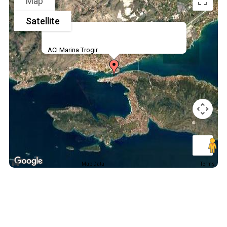
Map
Satellite
ACI Marina Trogir
Map Data
Terms