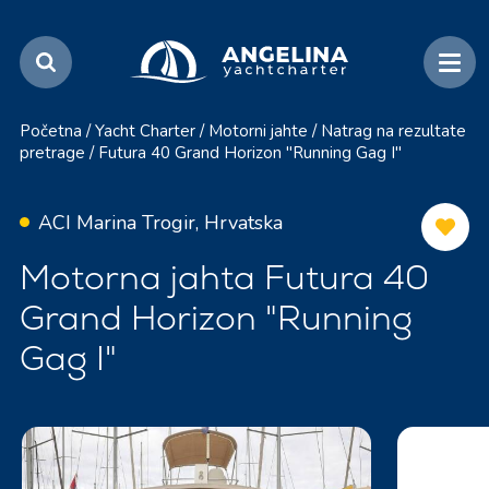
Početna
/
Yacht Charter
/
Motorni jahte
/
Natrag na rezultate
pretrage
/
Futura 40 Grand Horizon "Running Gag I"
ACI Marina Trogir, Hrvatska
Motorna jahta Futura 40
Grand Horizon "Running
Gag I"