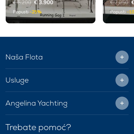
€ 5.200
€ 3.900
€ 2.050
€
Popusti
-25%
Popusti
-1
Naša Flota
Usluge
Angelina Yachting
Trebate pomoć?