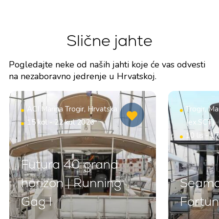
Slične jahte
Pogledajte neke od naših jahti koje će vas odvesti
na nezaboravno jedrenje u Hrvatskoj.
ACI Marina Trogir, Hrvatska
Trogir, Ma
15 kol - 22 kol 2026
(ex.SCT),
10 lis - 1
Futura 40 grand
horizon | Running
Seamas
Gag I
Fortu