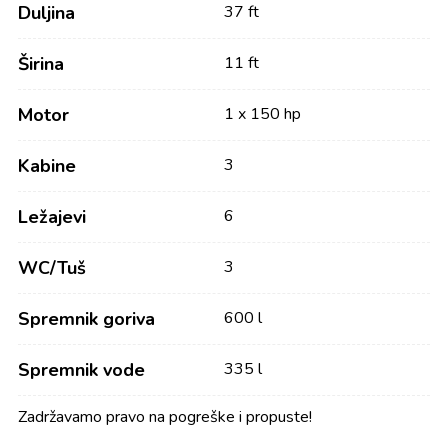
Duljina
37 ft
Širina
11 ft
Motor
1 x 150 hp
Kabine
3
Ležajevi
6
WC/Tuš
3
Spremnik goriva
600 l
Spremnik vode
335 l
Zadržavamo pravo na pogreške i propuste!