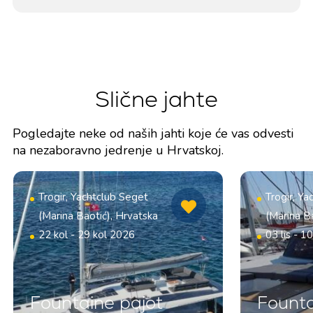
Slične jahte
Pogledajte neke od naših jahti koje će vas odvesti
na nezaboravno jedrenje u Hrvatskoj.
Trogir, Yachtclub Seget
Trogir, Y
(Marina Baotić), Hrvatska
(Marina B
22 kol - 29 kol 2026
03 lis - 1
Fountaine pajot
Founta