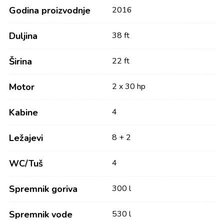
Godina proizvodnje
2016
Duljina
38 ft
Širina
22 ft
Motor
2 x 30 hp
Kabine
4
Ležajevi
8 + 2
WC/Tuš
4
Spremnik goriva
300 l
Spremnik vode
530 l