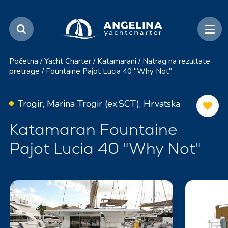
Početna
/
Yacht Charter
/
Katamarani
/
Natrag na rezultate
pretrage
/
Fountaine Pajot Lucia 40 "Why Not"
Trogir, Marina Trogir (ex.SCT), Hrvatska
Katamaran Fountaine
Pajot Lucia 40 "Why Not"