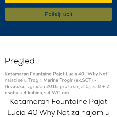
Pošalji upit
Pregled
Katamaran Fountaine Pajot Lucia 40 "Why Not"
nalazi se u
Trogir, Marina Trogir (ex.SCT) -
Hrvatska
. Izgrađen
2016
, pruža smještaj za
8 + 2
osoba
u
4 kabina
, s
4 WC-om
.
Katamaran Fountaine Pajot
Lucia 40 Why Not za najam u