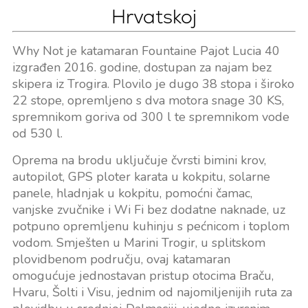
Hrvatskoj
Why Not je katamaran Fountaine Pajot Lucia 40
izgrađen 2016. godine, dostupan za najam bez
skipera iz Trogira. Plovilo je dugo 38 stopa i široko
22 stope, opremljeno s dva motora snage 30 KS,
spremnikom goriva od 300 l te spremnikom vode
od 530 l.
Oprema na brodu uključuje čvrsti bimini krov,
autopilot, GPS ploter karata u kokpitu, solarne
panele, hladnjak u kokpitu, pomoćni čamac,
vanjske zvučnike i Wi Fi bez dodatne naknade, uz
potpuno opremljenu kuhinju s pećnicom i toplom
vodom. Smješten u Marini Trogir, u splitskom
plovidbenom području, ovaj katamaran
omogućuje jednostavan pristup otocima Braču,
Hvaru, Šolti i Visu, jednim od najomiljenijih ruta za