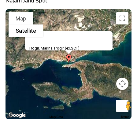
Najam Jahti Split
Map
Satellite
Trogir, Marina Trogir (ex.SCT)
Map Data
Terms