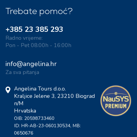
Trebate pomoć?
+385 23 385 293
Radno vrijeme:
Pon - Pet 08:00h - 16:00h
info@angelina.hr
Za sva pitanja
Angelina Tours d.o.o.
Kraljice Jelene 3, 23210 Biograd
n/M
Hrvatska
OIB: 20598733460
ID: HR-AB-23-060130534, MB:
0650676