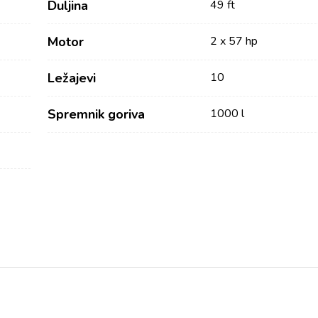
Duljina
49 ft
Motor
2 x 57 hp
Ležajevi
10
Spremnik goriva
1000 l
Usluge
Destinacije
Najam bez posade
Zadarska Regija
Biograd na Moru
Najam sa skiperom
Šibenska regija
Najam s posadom
Vodice
Charter Management
Rogoznica