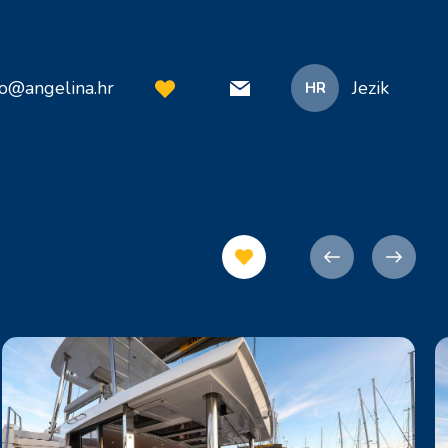
fo@angelina.hr
Jezik
HR