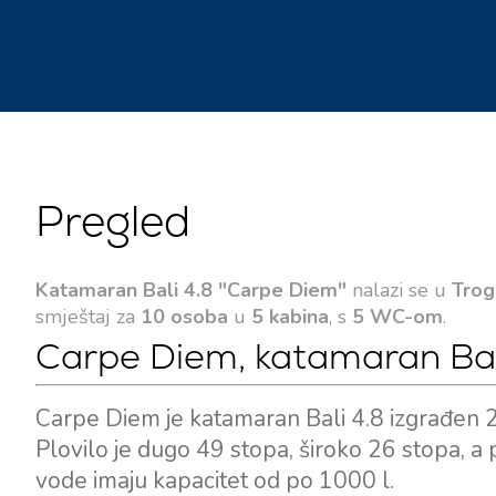
Pregled
Katamaran Bali 4.8 "Carpe Diem"
nalazi se u
Trog
smještaj za
10 osoba
u
5 kabina
, s
5 WC-om
.
Carpe Diem, katamaran Bali
Carpe Diem je katamaran Bali 4.8 izgrađen 2
Plovilo je dugo 49 stopa, široko 26 stopa, a
vode imaju kapacitet od po 1000 l.