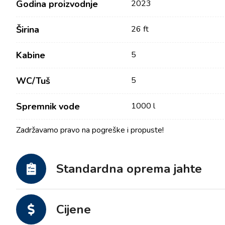
Godina proizvodnje
2023
Širina
26 ft
Kabine
5
WC/Tuš
5
Spremnik vode
1000 l
Zadržavamo pravo na pogreške i propuste!
Kontakt
Tražilica plovila
Novosti / Blog
Jedrilice
Standardna oprema jahte
O nama
Motorni brodovi
Partneri
Katamarani
Cijene
Često postavljana pitanja
Motorni katamarani