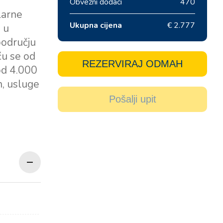
Obvezni dodaci
470
larne
Ukupna cijena
€ 2.777
j u
području
ću se od
REZERVIRAJ ODMAH
 od 4.000
n, usluge
Pošalji upit