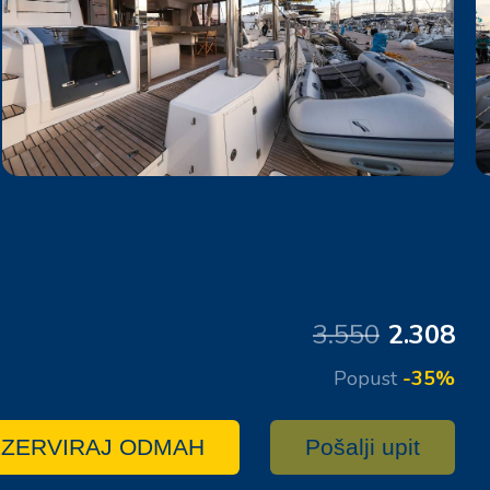
3.550
2.308
Popust
-35%
ZERVIRAJ ODMAH
Pošalji upit