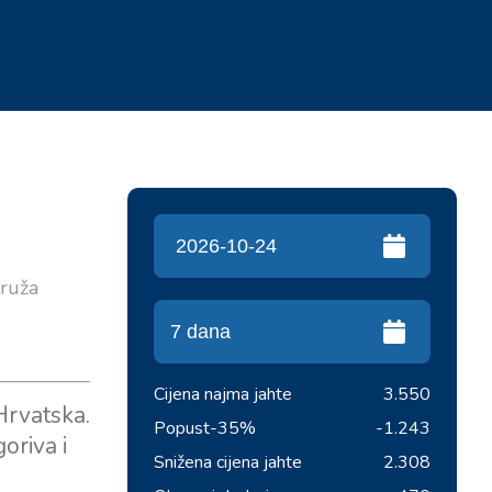
pruža
Cijena najma jahte
3.550
Hrvatska.
Popust
-35%
-1.243
oriva i
Snižena cijena jahte
2.308