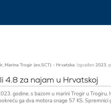
ir, Marina Trogir (ex.SCT) - Hrvatska
. Izgrađen
2023
, 
 4.8 za najam u Hrvatskoj
023. godine, s bazom u marini Trogir u Trogiru, 
 pokreću ga dva motora snage 57 KS. Spremnici g