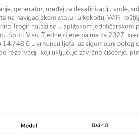
anje, generator, uređaj za desalinizaciju vode, so
a na navigacijskom stolu i u kokpitu, WiFi, roštil
arina Trogir nalazi se u splitskom jedriličarskom 
u, Šolti i Visu. Tjedne cijene najma za 2027. kre
do 14.748 € u vrhuncu ljeta, uz sigurnosni polog
o rezervaciji, koji uključuje završno čišćenje, pli
Model
Bali 4.8