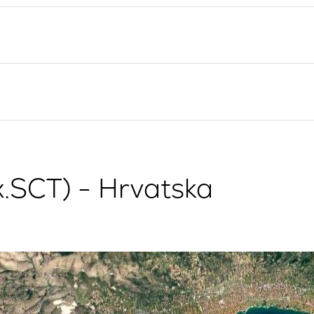
Valovie - Asistent za
Splitska regija
Jedrenje
Trogir
Bali katamarani za najam
Dubrovnik
Istra
Kvarner
ex.SCT) - Hrvatska