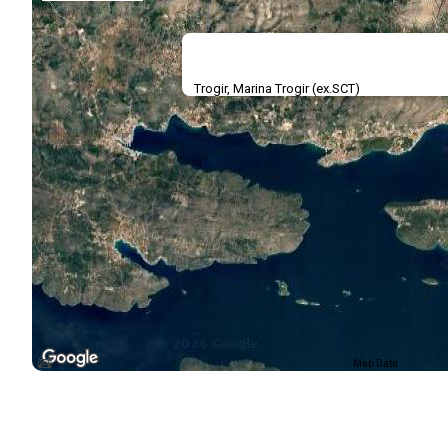
Trogir, Marina Trogir (ex.SCT)
Map Data