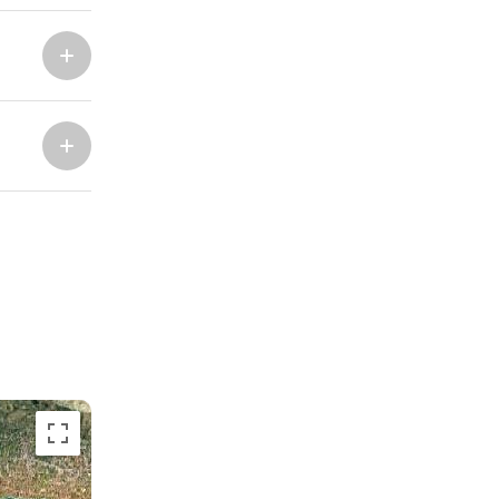
Marina Trogir - ACI
Sjeverne baze
Marina Trogir - SCT
ACI Marina Split
Pula, ACI Marina Pomer
ACI Marina Dubrovnik,
Pula, Marina Polesana
Komolac
Marina Punat, Krk
Marina Lošinj, Mali Lošinj