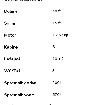
Duljina
48 ft
Širina
15 ft
Motor
1 x 57 hp
Kabine
5
Ležajevi
10 + 2
WC/Tuš
3
Spremnik goriva
200 l
Spremnik vode
570 l