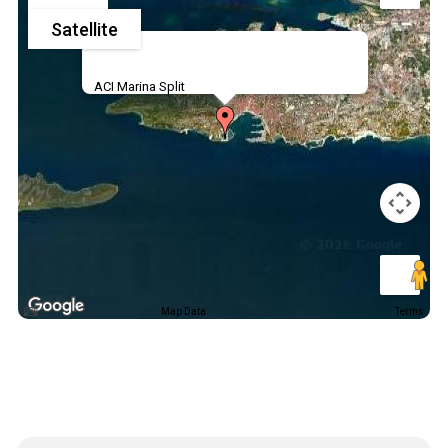
Satellite
ACI Marina Split
Map Data
Terms