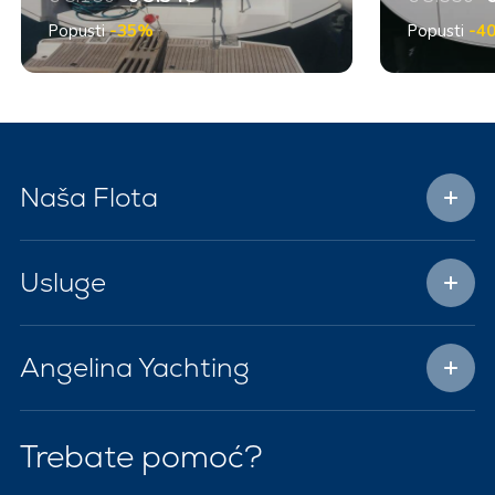
Popusti
-35%
Popusti
-4
Naša Flota
Usluge
Angelina Yachting
Trebate pomoć?