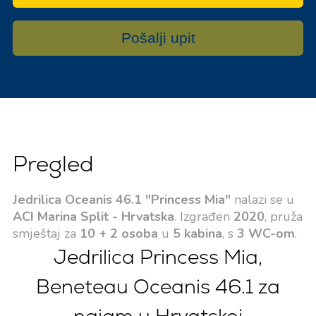
Pošalji upit
Pregled
Jedrilica Oceanis 46.1 "Princess Mia"
nalazi se u
ACI Marina Split - Hrvatska
. Izgrađen
2020
, pruža
smještaj za
10 + 2 osoba
u
5 kabina
, s
3 WC-om
.
Jedrilica Princess Mia,
Beneteau Oceanis 46.1 za