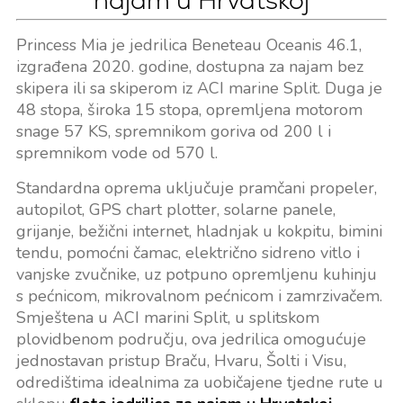
najam u Hrvatskoj
Princess Mia je jedrilica Beneteau Oceanis 46.1,
izgrađena 2020. godine, dostupna za najam bez
skipera ili sa skiperom iz ACI marine Split. Duga je
48 stopa, široka 15 stopa, opremljena motorom
snage 57 KS, spremnikom goriva od 200 l i
spremnikom vode od 570 l.
Standardna oprema uključuje pramčani propeler,
autopilot, GPS chart plotter, solarne panele,
grijanje, bežični internet, hladnjak u kokpitu, bimini
tendu, pomoćni čamac, električno sidreno vitlo i
vanjske zvučnike, uz potpuno opremljenu kuhinju
s pećnicom, mikrovalnom pećnicom i zamrzivačem.
Smještena u ACI marini Split, u splitskom
plovidbenom području, ova jedrilica omogućuje
jednostavan pristup Braču, Hvaru, Šolti i Visu,
odredištima idealnima za uobičajene tjedne rute u