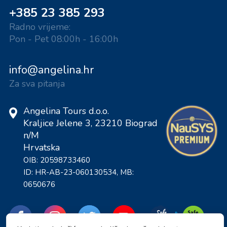
+385 23 385 293
Radno vrijeme:
Pon - Pet 08:00h - 16:00h
info@angelina.hr
Za sva pitanja
Angelina Tours d.o.o.
Kraljice Jelene 3, 23210 Biograd
n/M
Hrvatska
OIB: 20598733460
ID: HR-AB-23-060130534, MB:
0650676