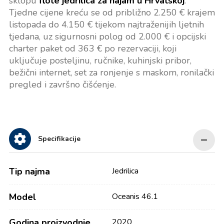
sklopu
flote jedrilica za najam u Hrvatskoj
.
Tjedne cijene kreću se od približno 2.250 € krajem
listopada do 4.150 € tijekom najtraženijih ljetnih
tjedana, uz sigurnosni polog od 2.000 € i opcijski
charter paket od 363 € po rezervaciji, koji
uključuje posteljinu, ručnike, kuhinjski pribor,
bežični internet, set za ronjenje s maskom, ronilački
pregled i završno čišćenje.
Specifikacije
Tip najma
Jedrilica
Model
Oceanis 46.1
Godina proizvodnje
2020