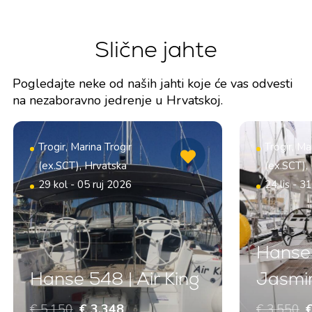
Slične jahte
Pogledajte neke od naših jahti koje će vas odvesti
na nezaboravno jedrenje u Hrvatskoj.
Trogir, Marina Trogir
Trogir, Ma
(ex.SCT), Hrvatska
(ex.SCT),
29 kol - 05 ruj 2026
24 lis - 3
Hanse
Hanse 548 | Air King
Jasmi
€ 5.150
€ 3.348
€ 3.550
€