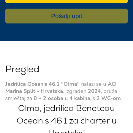
Pošalji upit
Pregled
Jedrilica Oceanis 46.1 "Olma"
nalazi se u
ACI
Marina Split - Hrvatska
. Izgrađen
2024
, pruža
smještaj za
8 + 2 osoba
u
4 kabina
, s
2 WC-om
.
Olma, jedrilica Beneteau
Oceanis 46.1 za charter u