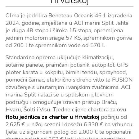
Hrvatskoj
Olma je jedrilica Beneteau Oceanis 46.1 izgrađena
2024. godine, smještena u ACI marini Split. Jahta
je duga 48 stopa i široka 15 stopa, opremljena
jednim motorom snage 57 KS, spremnikom goriva
od 200 l te spremnikom vode od 570 l.
Standardna oprema uključuje klimatizaciju,
solarne panele, pramčani potisnik, autopilot, GPS
ploter karata u kokpitu, bimini tendu, sprayhood,
pomoćni čamac, električno sidreno vitlo te FUSION
ozvučenje s unutarnjim i vanjskim zvučnicima. ACI
marina Split nalazi se u splitskom plovnom
području i omogućuje izravan pristup Braču,
Hvaru, Šolti i Visu. Tjedne cijene chartera za ovu
flotu jedrilica za charter u Hrvatskoj
počinju od
2.625 € u nižoj sezoni i dosežu 6.330 € na vrhuncu
ljeta, uz sigurnosni polog od 2.000 € te opcionalni