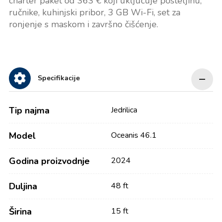
charter paket od 363 € koji uključuje posteljinu,
ručnike, kuhinjski pribor, 3 GB Wi-Fi, set za
ronjenje s maskom i završno čišćenje.
Specifikacije
Tip najma
Jedrilica
Model
Oceanis 46.1
Godina proizvodnje
2024
Duljina
48 ft
Širina
15 ft