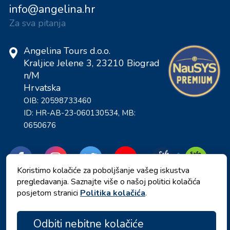
info@angelina.hr
Za sva pitanja
Angelina Tours d.o.o.
Kraljice Jelene 3, 23210 Biograd
n/M
Hrvatska
OIB: 20598733460
ID: HR-AB-23-060130534, MB:
0650676
Koristimo kolačiće za poboljšanje vašeg iskustva
pregledavanja. Saznajte više o našoj politici kolačića
posjetom stranici
Politika kolačića
.
Odbiti nebitne kolačiće