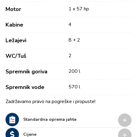
Motor
1 x 57 hp
Kabine
4
Ležajevi
8 + 2
WC/Tuš
2
Spremnik goriva
200 l
Spremnik vode
570 l
Zadržavamo pravo na pogreške i propuste!
Standardna oprema jahte
Cijene