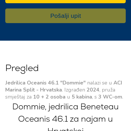
Pošalji upit
Pregled
Jedrilica Oceanis 46.1 "Dommie"
nalazi se u
ACI
Marina Split - Hrvatska
. Izgrađen
2024
, pruža
smještaj za
10 + 2 osoba
u
5 kabina
, s
3 WC-om
.
Dommie, jedrilica Beneteau
Oceanis 46.1 za najam u