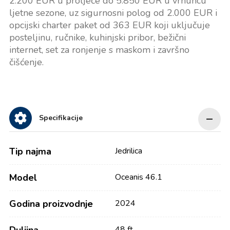
2.200 EUR u proljeće do 5.850 EUR u vrhuncu
ljetne sezone, uz sigurnosni polog od 2.000 EUR i
opcijski charter paket od 363 EUR koji uključuje
posteljinu, ručnike, kuhinjski pribor, bežični
internet, set za ronjenje s maskom i završno
čišćenje.
Specifikacije
Tip najma
Jedrilica
Model
Oceanis 46.1
Godina proizvodnje
2024
48 ft