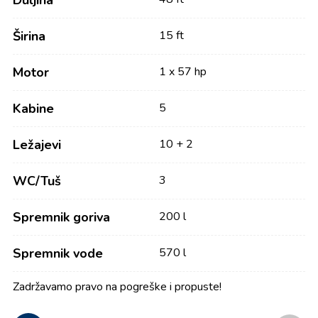
Duljina
Širina
15 ft
Motor
1 x 57 hp
Kabine
5
Ležajevi
10 + 2
WC/Tuš
3
Spremnik goriva
200 l
Spremnik vode
570 l
Zadržavamo pravo na pogreške i propuste!