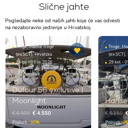
Slične jahte
Pogledajte neke od naših jahti koje će vas odvesti
na nezaboravno jedrenje u Hrvatskoj.
Trogir, Marina Trogir
Trogir, Ma
(ex.SCT), Hrvatska
(ex.SCT),
26 ruj - 03 lis 2026
29 kol - 0
Dufour 56 exclusive |
Moonlight
Hanse 
€ 6.500
€ 4.550
€ 5.150
€
Popusti
-30%
Popusti
-3