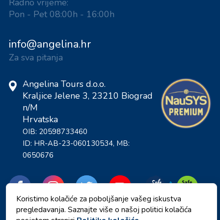
Radno vrijeme:
Pon - Pet 08:00h - 16:00h
info@angelina.hr
Za sva pitanja
Angelina Tours d.o.o.
Kraljice Jelene 3, 23210 Biograd
n/M
Hrvatska
OIB: 20598733460
ID: HR-AB-23-060130534, MB:
0650676
Koristimo kolačiće za poboljšanje vašeg iskustva
pregledavanja. Saznajte više o našoj politici kolačića