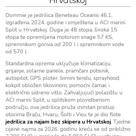
Hrvatskoj
Dommie je jedrilica Beneteau Oceanis 46.1,
izgrađena 2024. godine i smještena u ACI marini
Split u Hrvatskoj. Duga je 48 stopa, široka 15
stopa te opremljena motorom snage 57 KS,
spremnikom goriva od 200 l i spremnikom vode
od 570 l.
Standardna oprema uključuje klimatizaciju,
grijanje, solarne panele, pramčani potisnik,
autopilot, GPS ploter, bimini tendu, sprayhood,
kokpit obložen tikovinom, pomoćni čamac i
električno sidreno vitlo. Zahvaljujući polazištu u
ACI marini Split, u splitskom plovidbenom
području, ova jedrilica pruža izvrstan pristup
otocima Braču, Hvaru, Šolti i Visu te je dio flote
jedrilica za najam bez skipera u Hrvatskoj
. Tjedne
cijene najma za 2026. godinu kreću se od približno