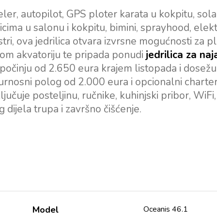
r, autopilot, GPS ploter karata u kokpitu, sol
cima u salonu i kokpitu, bimini, sprayhood, elek
tri, ova jedrilica otvara izvrsne mogućnosti za p
kom akvatoriju te pripada ponudi
jedrilica za na
 počinju od 2.650 eura krajem listopada i dosež
igurnosni polog od 2.000 eura i opcionalni charte
jučuje posteljinu, ručnike, kuhinjski pribor, WiFi,
dijela trupa i završno čišćenje.
Model
Oceanis 46.1