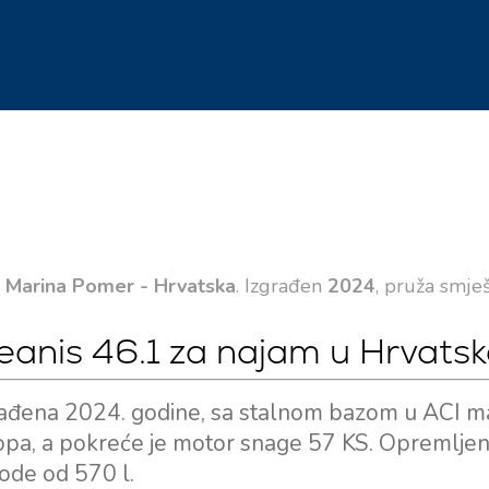
I Marina Pomer - Hrvatska
. Izgrađen
2024
, pruža smje
ceanis 46.1 za najam u Hrvatsk
zgrađena 2024. godine, sa stalnom bazom u ACI ma
topa, a pokreće je motor snage 57 KS. Opremljen
ode od 570 l.