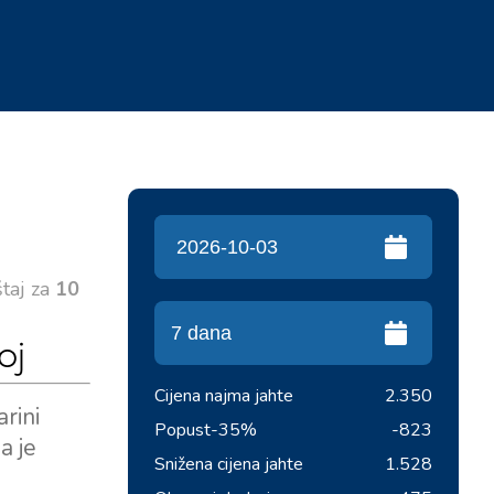
štaj za
10
oj
Cijena najma jahte
2.350
rini
Popust
-35%
-823
a je
Snižena cijena jahte
1.528