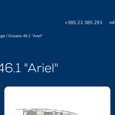
+385 23 385 293
in
age
/
Oceanis 46.1 "Ariel"
6.1 "Ariel"