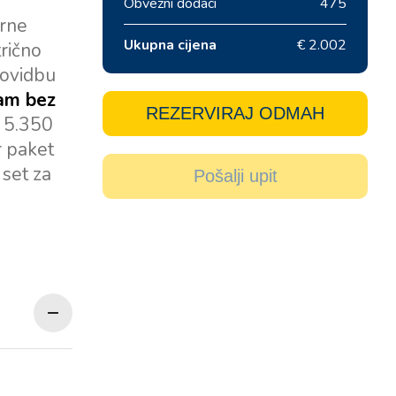
Obvezni dodaci
475
arne
Ukupna cijena
€ 2.002
trično
lovidbu
jam bez
REZERVIRAJ ODMAH
u 5.350
r paket
 set za
Pošalji upit