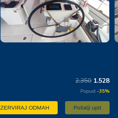
2.350
1.528
Popust
-35%
ZERVIRAJ ODMAH
Pošalji upit