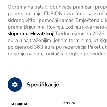
Oprema na palubi obuhvaća pramčani propele
panele, grijanje, FUSION ozvučenje sa zvučni
sidreno vitlo i pomoćni čamac. Smještena u Is
prema Brijunima, Rovinju, Lošinju i kvarners
skipera u Hrvatskoj
. Tjedne cijene za 2026.
eura u najtraženijim ljetnim terminima, uz s
po cijeni od 363 eura po rezervaciji. Paket ukl
ronjenje na dah, ronilački pregled podvodnog 
Specifikacije
Tip najma
Jedrilica