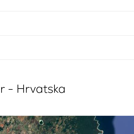
Valovie - Asistent za
Splitska regija
Jedrenje
Trogir
Bali katamarani za najam
Dubrovnik
Istra
Kvarner
r - Hrvatska