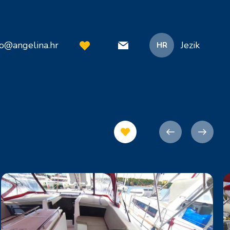
fo@angelina.hr
Jezik
HR