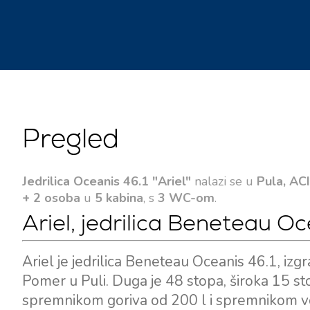
Pregled
Jedrilica Oceanis 46.1 "Ariel"
nalazi se u
Pula, AC
+ 2 osoba
u
5 kabina
, s
3 WC-om
.
Ariel, jedrilica Beneteau O
Ariel je jedrilica Beneteau Oceanis 46.1, i
Pomer u Puli. Duga je 48 stopa, široka 15 s
spremnikom goriva od 200 l i spremnikom v