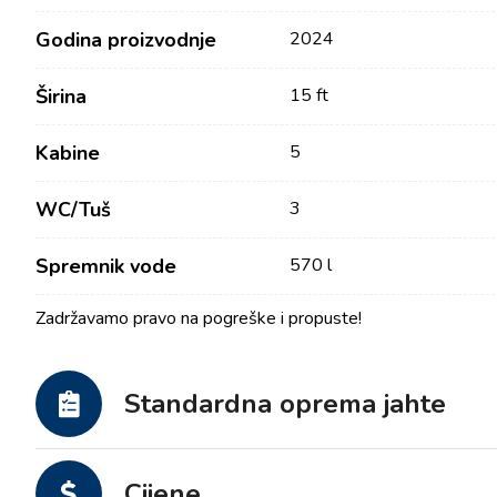
Godina proizvodnje
2024
Širina
15 ft
Kabine
5
WC/Tuš
3
Spremnik vode
570 l
Kontakt
Tražilica plovila
Zadržavamo pravo na pogreške i propuste!
Novosti / Blog
Jedrilice
O nama
Motorni brodovi
Standardna oprema jahte
Partneri
Katamarani
Često postavljana pitanja
Motorni katamarani
Cijene