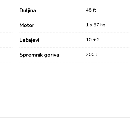
Duljina
48 ft
Motor
1 x 57 hp
Ležajevi
10 + 2
Spremnik goriva
200 l
Usluge
Destinacije
Najam bez posade
Zadarska Regija
Biograd na Moru
Najam sa skiperom
Šibenska regija
Najam s posadom
Vodice
Charter Management
Rogoznica