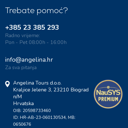
Trebate pomoć?
+385 23 385 293
Radno vrijeme:
Pon - Pet 08:00h - 16:00h
info@angelina.hr
Za sva pitanja
Angelina Tours d.o.o.
Kraljice Jelene 3, 23210 Biograd
n/M
Hrvatska
OIB: 20598733460
ID: HR-AB-23-060130534, MB:
0650676