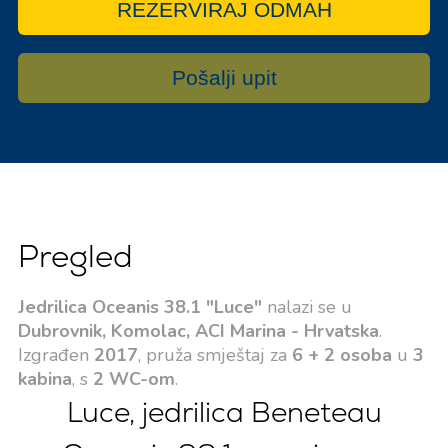
REZERVIRAJ ODMAH
Pošalji upit
Pregled
Jedrilica Oceanis 38.1 "Luce"
nalazi se u
Dubrovnik, Komolac, ACI Marina - Hrvatska
.
Izgrađen
2017
, pruža smještaj za
6 + 2 osoba
u
3
kabina
, s
2 WC-om
.
Luce, jedrilica Beneteau