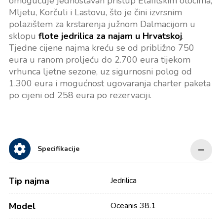
omogućuje jednostavan pristup Elafitskim otocima,
Mljetu, Korčuli i Lastovu, što je čini izvrsnim
polazištem za krstarenja južnom Dalmacijom u
sklopu
flote jedrilica za najam u Hrvatskoj
.
Tjedne cijene najma kreću se od približno 750
eura u ranom proljeću do 2.700 eura tijekom
vrhunca ljetne sezone, uz sigurnosni polog od
1.300 eura i mogućnost ugovaranja charter paketa
po cijeni od 258 eura po rezervaciji.
Specifikacije
Tip najma
Jedrilica
Model
Oceanis 38.1