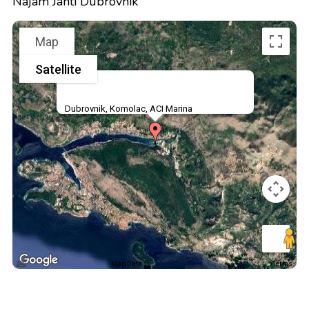
Najam Jahti Dubrovnik
Map
Satellite
Dubrovnik, Komolac, ACI Marina
Map Data
Terms