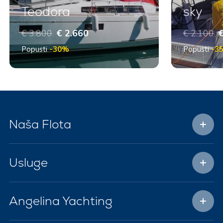
Teodora
sky
€ 3.800
€ 2.660
€ 2.100
€
Popusti
-30%
Popusti
-3
Naša Flota
Usluge
Angelina Yachting