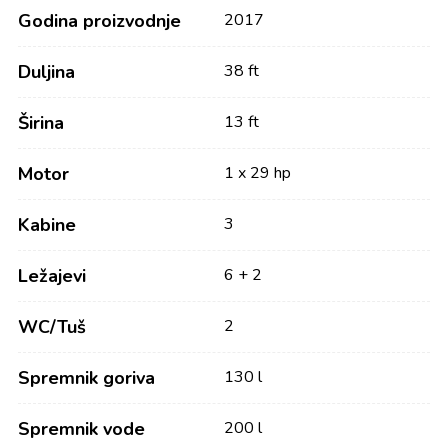
Godina proizvodnje
2017
Duljina
38 ft
Širina
13 ft
Motor
1 x 29 hp
Kabine
3
Ležajevi
6 + 2
WC/Tuš
2
Spremnik goriva
130 l
Spremnik vode
200 l