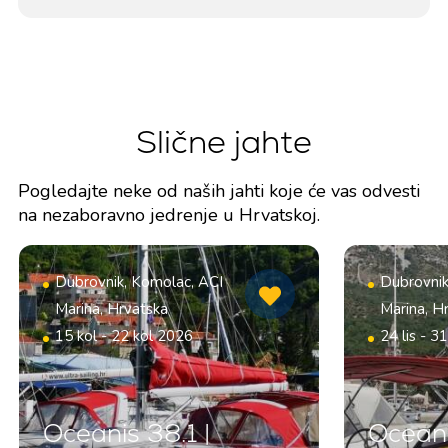
Slične jahte
Pogledajte neke od naših jahti koje će vas odvesti
na nezaboravno jedrenje u Hrvatskoj.
Dubrovnik, Komolac, ACI
Dubrovnik
Marina, Hrvatska
Marina, H
15 kol - 22 kol 2026
24 lis - 3
Oceanis 38.1 |
Oceani