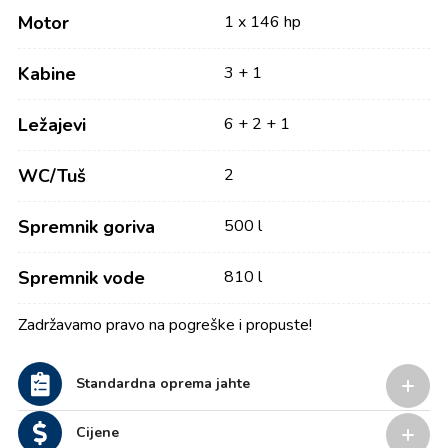
Motor
1 x 146 hp
Kabine
3 + 1
Ležajevi
6 + 2 + 1
WC/Tuš
2
Spremnik goriva
500 l
Spremnik vode
810 l
Zadržavamo pravo na pogreške i propuste!
Standardna oprema jahte
Cijene