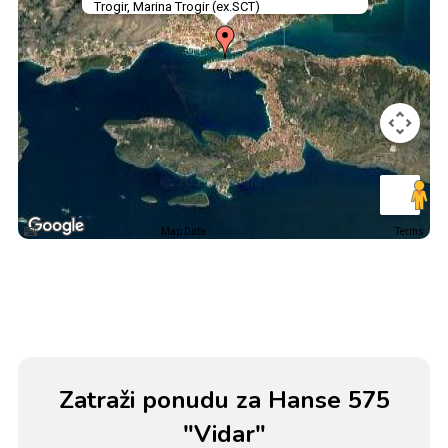
Trogir, Marina Trogir (ex.SCT)
Map Data
Terms
Zatraži ponudu za Hanse 575
"Vidar"