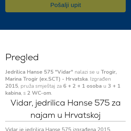
Pošalji upit
Pregled
Jedrilica Hanse 575 "Vidar"
nalazi se u
Trogir,
Marina Trogir (ex.SCT) - Hrvatska
. Izgrađen
2015
, pruža smještaj za
6 + 2 + 1 osoba
u
3 + 1
kabina
, s
2 WC-om
.
Vidar, jedrilica Hanse 575 za
najam u Hrvatskoj
Vidar je jedrilica Hanse 575 izgrađena 2015.