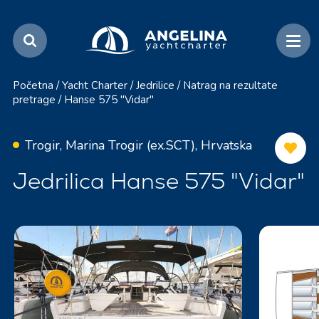
Početna
/
Yacht Charter
/
Jedrilice
/
Natrag na rezultate
pretrage
/
Hanse 575 "Vidar"
Trogir, Marina Trogir (ex.SCT), Hrvatska
Jedrilica Hanse 575 "Vidar"