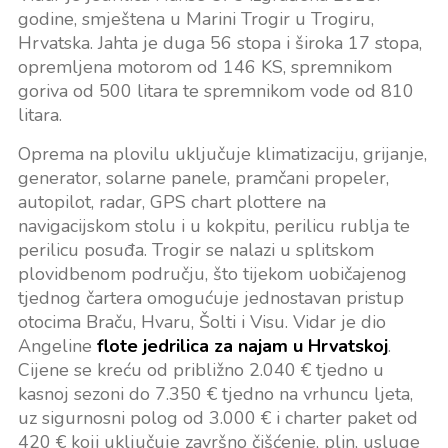
godine, smještena u Marini Trogir u Trogiru,
Hrvatska. Jahta je duga 56 stopa i široka 17 stopa,
opremljena motorom od 146 KS, spremnikom
goriva od 500 litara te spremnikom vode od 810
litara.
Oprema na plovilu uključuje klimatizaciju, grijanje,
generator, solarne panele, pramčani propeler,
autopilot, radar, GPS chart plottere na
navigacijskom stolu i u kokpitu, perilicu rublja te
perilicu posuđa. Trogir se nalazi u splitskom
plovidbenom području, što tijekom uobičajenog
tjednog čartera omogućuje jednostavan pristup
otocima Braču, Hvaru, Šolti i Visu. Vidar je dio
Angeline
flote jedrilica za najam u Hrvatskoj
.
Cijene se kreću od približno 2.040 € tjedno u
kasnoj sezoni do 7.350 € tjedno na vrhuncu ljeta,
uz sigurnosni polog od 3.000 € i charter paket od
420 € koji uključuje završno čišćenje, plin, usluge