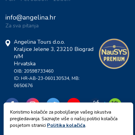
info@angelina.hr
Za sva pitanja
Angelina Tours d.o.o.
Kraljice Jelene 3, 23210 Biograd
n/M
Hrvatska
OIB: 20598733460
ID: HR-AB-23-060130534, MB:
0650676
Koristimo kolačiće za poboljšanje vašeg iskustva
pregledavanja. Saznajte više o našoj politici kolačića
posjetom stranici
Politika kolačića
.