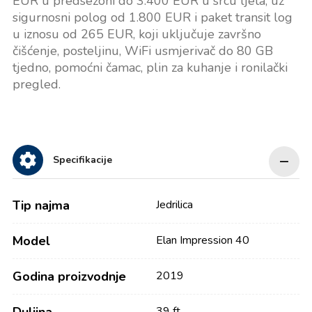
EUR u predsezoni do 3.400 EUR u srcu ljeta, uz
sigurnosni polog od 1.800 EUR i paket transit log
u iznosu od 265 EUR, koji uključuje završno
čišćenje, posteljinu, WiFi usmjerivač do 80 GB
tjedno, pomoćni čamac, plin za kuhanje i ronilački
pregled.
Specifikacije
Tip najma
Jedrilica
Model
Elan Impression 40
Godina proizvodnje
2019
39 ft