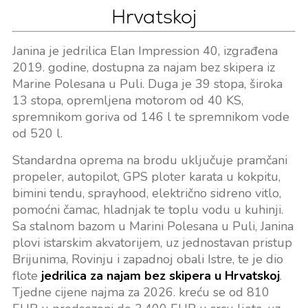
Hrvatskoj
Janina je jedrilica Elan Impression 40, izgrađena
2019. godine, dostupna za najam bez skipera iz
Marine Polesana u Puli. Duga je 39 stopa, široka
13 stopa, opremljena motorom od 40 KS,
spremnikom goriva od 146 l te spremnikom vode
od 520 l.
Standardna oprema na brodu uključuje pramčani
propeler, autopilot, GPS ploter karata u kokpitu,
bimini tendu, sprayhood, električno sidreno vitlo,
pomoćni čamac, hladnjak te toplu vodu u kuhinji.
Sa stalnom bazom u Marini Polesana u Puli, Janina
plovi istarskim akvatorijem, uz jednostavan pristup
Brijunima, Rovinju i zapadnoj obali Istre, te je dio
flote
jedrilica za najam bez skipera u Hrvatskoj
.
Tjedne cijene najma za 2026. kreću se od 810