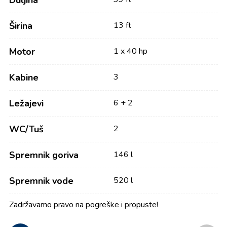
Duljina
Širina
13 ft
Motor
1 x 40 hp
Kabine
3
Ležajevi
6 + 2
WC/Tuš
2
Spremnik goriva
146 l
Spremnik vode
520 l
Zadržavamo pravo na pogreške i propuste!