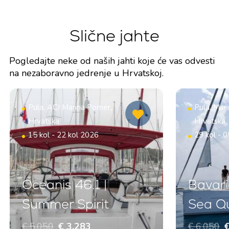
Slične jahte
Pogledajte neke od naših jahti koje će vas odvesti
na nezaboravno jedrenje u Hrvatskoj.
Pula, ACI Marina Pomer,
Pula, Mar
Hrvatska
Hrvatska
15 kol - 22 kol 2026
29 kol - 0
Oceanis 46.1 |
Bavari
Summer Spirit
Sea Q
€ 5.050
€ 3.283
€ 6.050
€