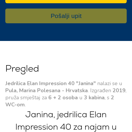
Pošalji upit
Pregled
Jedrilica Elan Impression 40 "Janina"
nalazi se u
Pula, Marina Polesana - Hrvatska
. Izgrađen
2019
,
pruža smještaj za
6 + 2 osoba
u
3 kabina
, s
2
WC-om
.
Janina, jedrilica Elan
Impression 40 za najam u