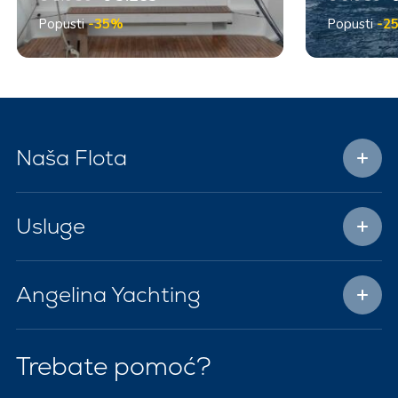
Popusti
-35%
Popusti
-2
Naša Flota
Usluge
Angelina Yachting
Trebate pomoć?