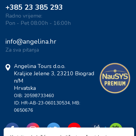
+385 23 385 293
Radno vrijeme:
Pon - Pet 08:00h - 16:00h
info@angelina.hr
Za sva pitanja
Angelina Tours d.o.o.
Kraljice Jelene 3, 23210 Biograd
n/M
Hrvatska
OIB: 20598733460
ID: HR-AB-23-060130534, MB:
0650676