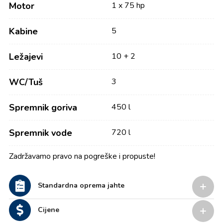
Motor
1 x 75 hp
Kabine
5
Ležajevi
10 + 2
WC/Tuš
3
Spremnik goriva
450 l
Spremnik vode
720 l
Zadržavamo pravo na pogreške i propuste!
Standardna oprema jahte
Cijene