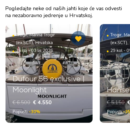
Pogledajte neke od naših jahti koje će vas odvesti
na nezaboravno jedrenje u Hrvatskoj.
Trogir, Marina Trogir
Trogir, Ma
(ex.SCT), Hrvatska
(ex.SCT),
26 ruj - 03 lis 2026
29 kol - 0
Dufour 56 exclusive |
Moonlight
Hanse 
€ 6.500
€ 4.550
€ 5.150
€
Popusti
-30%
Popusti
-3