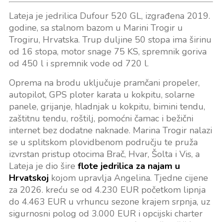
Lateja je jedrilica Dufour 520 GL, izgrađena 2019.
godine, sa stalnom bazom u Marini Trogir u
Trogiru, Hrvatska. Trup duljine 50 stopa ima širinu
od 16 stopa, motor snage 75 KS, spremnik goriva
od 450 l i spremnik vode od 720 l.
Oprema na brodu uključuje pramčani propeler,
autopilot, GPS ploter karata u kokpitu, solarne
panele, grijanje, hladnjak u kokpitu, bimini tendu,
zaštitnu tendu, roštilj, pomoćni čamac i bežični
internet bez dodatne naknade. Marina Trogir nalazi
se u splitskom plovidbenom području te pruža
izvrstan pristup otocima Brač, Hvar, Šolta i Vis, a
Lateja je dio šire
flote jedrilica za najam u
Hrvatskoj
kojom upravlja Angelina. Tjedne cijene
za 2026. kreću se od 4.230 EUR početkom lipnja
do 4.463 EUR u vrhuncu sezone krajem srpnja, uz
sigurnosni polog od 3.000 EUR i opcijski charter