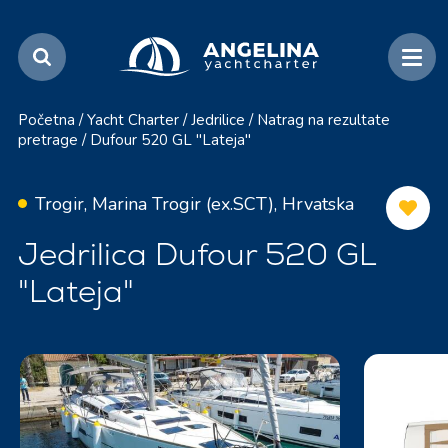
Početna
/
Yacht Charter
/
Jedrilice
/
Natrag na rezultate
pretrage
/
Dufour 520 GL "Lateja"
Trogir, Marina Trogir (ex.SCT), Hrvatska
Jedrilica Dufour 520 GL
"Lateja"