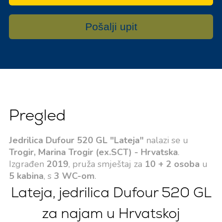
Pošalji upit
Pregled
Jedrilica Dufour 520 GL "Lateja"
nalazi se u
Trogir, Marina Trogir (ex.SCT) - Hrvatska
.
Izgrađen
2019
, pruža smještaj za
10 + 2 osoba
u
5 kabina
, s
3 WC-om
.
Lateja, jedrilica Dufour 520 GL
za najam u Hrvatskoj