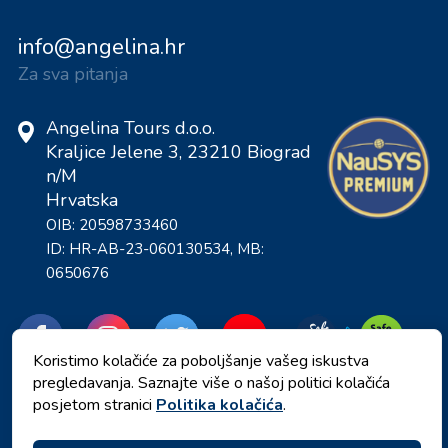
info@angelina.hr
Za sva pitanja
Angelina Tours d.o.o.
Kraljice Jelene 3, 23210 Biograd
n/M
Hrvatska
OIB: 20598733460
ID: HR-AB-23-060130534, MB:
0650676
Koristimo kolačiće za poboljšanje vašeg iskustva
pregledavanja. Saznajte više o našoj politici kolačića
posjetom stranici
Politika kolačića
.