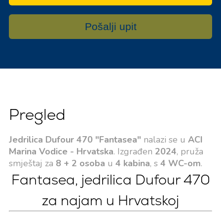
Pošalji upit
Pregled
Jedrilica Dufour 470 "Fantasea"
nalazi se u
ACI
Marina Vodice - Hrvatska
. Izgrađen
2024
, pruža
smještaj za
8 + 2 osoba
u
4 kabina
, s
4 WC-om
.
Fantasea, jedrilica Dufour 470
za najam u Hrvatskoj