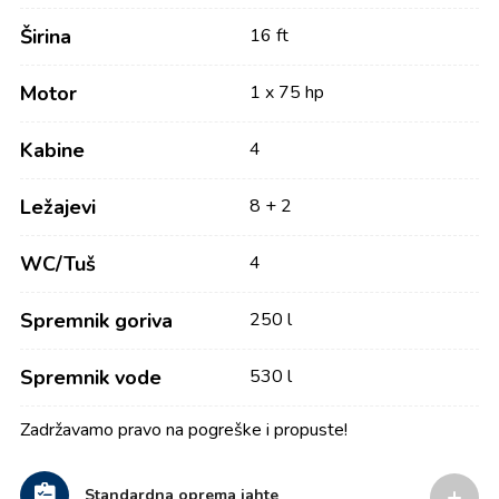
Širina
16 ft
Motor
1 x 75 hp
Kabine
4
Ležajevi
8 + 2
WC/Tuš
4
Spremnik goriva
250 l
Spremnik vode
530 l
Zadržavamo pravo na pogreške i propuste!
Standardna oprema jahte