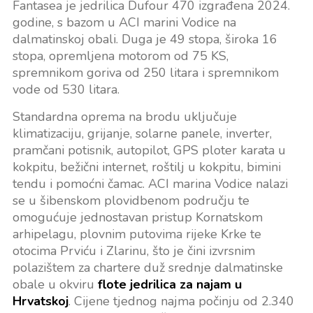
Fantasea je jedrilica Dufour 470 izgrađena 2024.
godine, s bazom u ACI marini Vodice na
dalmatinskoj obali. Duga je 49 stopa, široka 16
stopa, opremljena motorom od 75 KS,
spremnikom goriva od 250 litara i spremnikom
vode od 530 litara.
Standardna oprema na brodu uključuje
klimatizaciju, grijanje, solarne panele, inverter,
pramčani potisnik, autopilot, GPS ploter karata u
kokpitu, bežični internet, roštilj u kokpitu, bimini
tendu i pomoćni čamac. ACI marina Vodice nalazi
se u šibenskom plovidbenom području te
omogućuje jednostavan pristup Kornatskom
arhipelagu, plovnim putovima rijeke Krke te
otocima Prviću i Zlarinu, što je čini izvrsnim
polazištem za chartere duž srednje dalmatinske
obale u okviru
flote jedrilica za najam u
Hrvatskoj
. Cijene tjednog najma počinju od 2.340