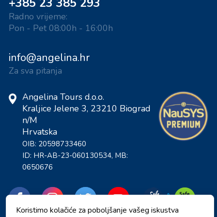
+385 23 385 293
Radno vrijeme:
Pon - Pet 08:00h - 16:00h
info@angelina.hr
Za sva pitanja
Angelina Tours d.o.o.
Kraljice Jelene 3, 23210 Biograd
n/M
Hrvatska
OIB: 20598733460
ID: HR-AB-23-060130534, MB:
0650676
Koristimo kolačiće za poboljšanje vašeg iskustva