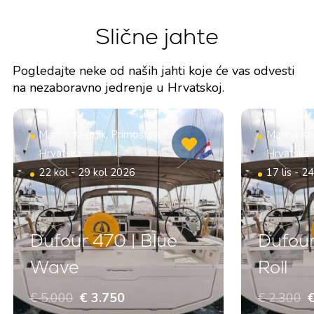
Slične jahte
Pogledajte neke od naših jahti koje će vas odvesti
na nezaboravno jedrenje u Hrvatskoj.
Marina Kremik, Primošten,
Marina Kr
Hrvatska
Hrvatska
22 kol - 29 kol 2026
17 lis - 2
Dufour 470 | Blue
Dufour
Wave
Roll
€ 5.000
€ 3.750
€ 2.300
€