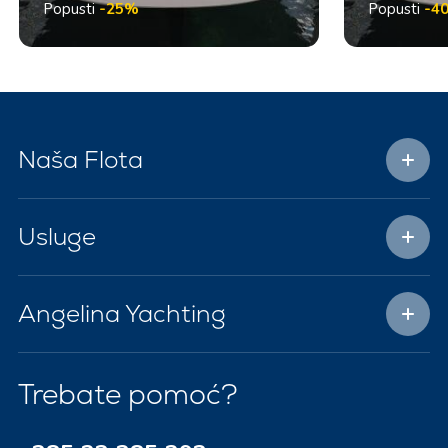
Popusti
-25%
Popusti
-4
Naša Flota
Usluge
Angelina Yachting
Trebate pomoć?