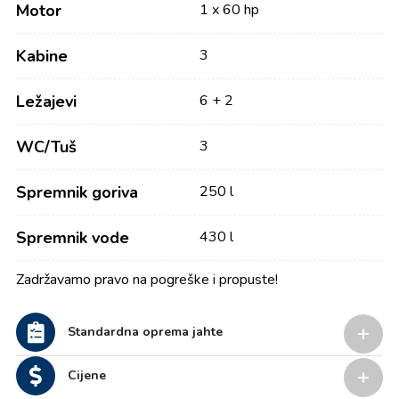
Motor
1 x 60 hp
Kabine
3
Ležajevi
6 + 2
WC/Tuš
3
Spremnik goriva
250 l
Spremnik vode
430 l
Zadržavamo pravo na pogreške i propuste!
Standardna oprema jahte
Cijene