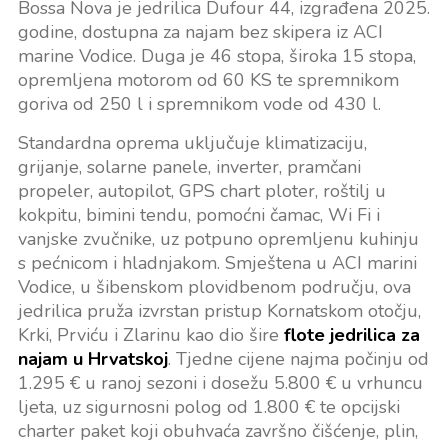
Bossa Nova je jedrilica Dufour 44, izgrađena 2025.
godine, dostupna za najam bez skipera iz ACI
marine Vodice. Duga je 46 stopa, široka 15 stopa,
opremljena motorom od 60 KS te spremnikom
goriva od 250 l i spremnikom vode od 430 l.
Standardna oprema uključuje klimatizaciju,
grijanje, solarne panele, inverter, pramčani
propeler, autopilot, GPS chart ploter, roštilj u
kokpitu, bimini tendu, pomoćni čamac, Wi Fi i
vanjske zvučnike, uz potpuno opremljenu kuhinju
s pećnicom i hladnjakom. Smještena u ACI marini
Vodice, u šibenskom plovidbenom području, ova
jedrilica pruža izvrstan pristup Kornatskom otočju,
Krki, Prviću i Zlarinu kao dio šire
flote jedrilica za
najam u Hrvatskoj
. Tjedne cijene najma počinju od
1.295 € u ranoj sezoni i dosežu 5.800 € u vrhuncu
ljeta, uz sigurnosni polog od 1.800 € te opcijski
charter paket koji obuhvaća završno čišćenje, plin,