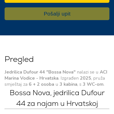
Pošalji upit
Pregled
Jedrilica Dufour 44 "Bossa Nova"
nalazi se u
ACI
Marina Vodice - Hrvatska
. Izgrađen
2025
, pruža
smještaj za
6 + 2 osoba
u
3 kabina
, s
3 WC-om
.
Bossa Nova, jedrilica Dufour
44 za najam u Hrvatskoj