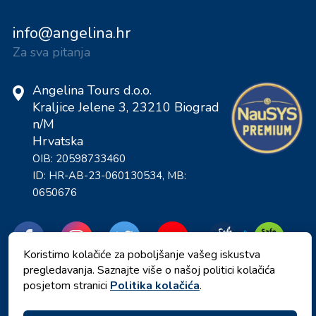
info@angelina.hr
Za sva pitanja
Angelina Tours d.o.o.
Kraljice Jelene 3, 23210 Biograd
n/M
Hrvatska
OIB: 20598733460
ID: HR-AB-23-060130534, MB:
0650676
Koristimo kolačiće za poboljšanje vašeg iskustva
pregledavanja. Saznajte više o našoj politici kolačića
posjetom stranici
Politika kolačića
.