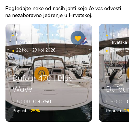
Pogledajte neke od naših jahti koje će vas odvesti
na nezaboravno jedrenje u Hrvatskoj.
Marina Kremik, Primošten,
ACI Marin
Hrvatska
Hrvatska
22 kol - 29 kol 2026
22 kol - 
Dufour 470 | Blue
Wave
Dufour
€ 5.000
€ 3.750
€ 5.000
€
Popusti
-25%
Popusti
-2