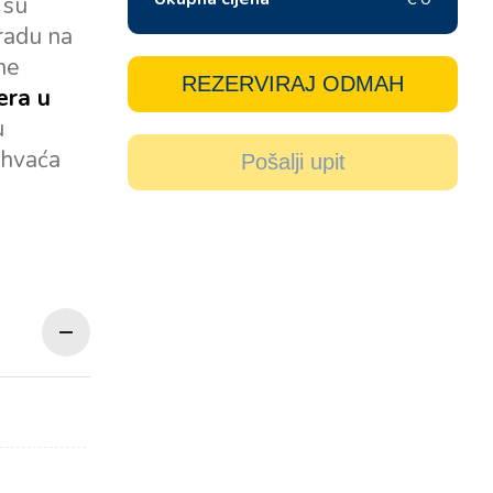
 su
radu na
ne
REZERVIRAJ ODMAH
era u
u
uhvaća
Pošalji upit