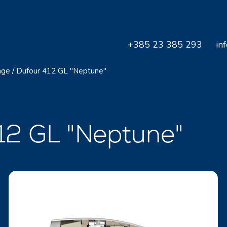
+385 23 385 293
in
age
/
Dufour 412 GL "Neptune"
412 GL "Neptune"