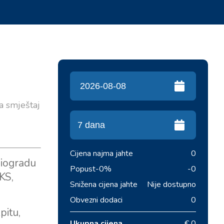
ža smještaj
Cijena najma jahte
0
Biogradu
Popust
-0%
-0
KS,
Snižena cijena jahte
Nije dostupno
Obvezni dodaci
0
pitu,
Ukupna cijena
€ 0