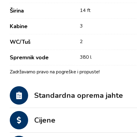
Širina
14 ft
Kabine
3
WC/Tuš
2
Spremnik vode
380 l
Zadržavamo pravo na pogreške i propuste!
Kontakt
Tražilica plovila
Standardna oprema jahte
Novosti / Blog
Jedrilice
O nama
Motorni brodovi
Partneri
Cijene
Katamarani
Često postavljana pitanja
Motorni katamarani