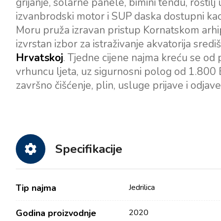
grijanje, solarne panele, bimini tendu, rošti
izvanbrodski motor i SUP daska dostupni ka
Moru pruža izravan pristup Kornatskom arh
izvrstan izbor za istraživanje akvatorija sre
Hrvatskoj
. Tjedne cijene najma kreću se od
vrhuncu ljeta, uz sigurnosni polog od 1.800
završno čišćenje, plin, usluge prijave i odjave
Specifikacije
Tip najma
Jedrilica
Godina proizvodnje
2020