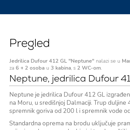
Pregled
Jedrilica Dufour 412 GL "Neptune"
nalazi se u
Mar
za
6 + 2 osoba
u
3 kabina
, s
2 WC-om
.
Neptune, jedrilica Dufour 4
Neptune je jedrilica Dufour 412 GL izgrađen
na Moru, u središnjoj Dalmaciji. Trup duljine
spremnik goriva od 200 l i spremnik vode od
Standardna oprema na brodu uključuje pramča