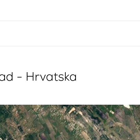
Valovie - Asistent za
Splitska regija
Jedrenje
Trogir
Bali katamarani za najam
Dubrovnik
Istra
Kvarner
rad - Hrvatska