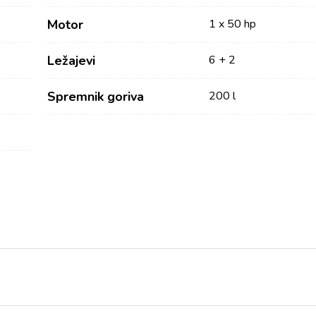
Motor
1 x 50 hp
Ležajevi
6 + 2
Spremnik goriva
200 l
Usluge
Destinacije
Najam bez posade
Zadarska Regija
Biograd na Moru
Najam sa skiperom
Šibenska regija
Najam s posadom
Vodice
Charter Management
Rogoznica