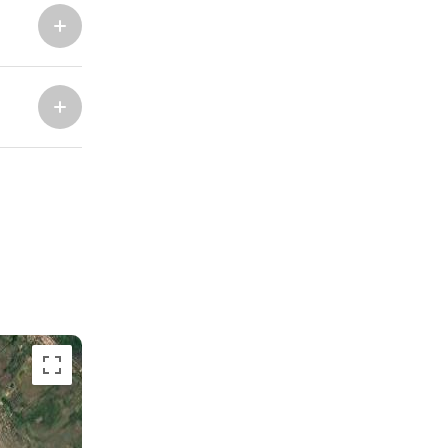
Marina Trogir - ACI
Sjeverne baze
Marina Trogir - SCT
ACI Marina Split
Pula, ACI Marina Pomer
ACI Marina Dubrovnik,
Pula, Marina Polesana
Komolac
Marina Punat, Krk
Marina Lošinj, Mali Lošinj