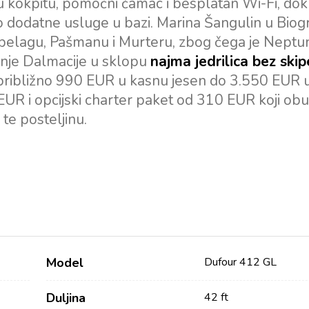
lj u kokpitu, pomoćni čamac i besplatan Wi-Fi, dok
o dodatne usluge u bazi. Marina Šangulin u Biog
ipelagu, Pašmanu i Murteru, zbog čega je Neptu
dišnje Dalmacije u sklopu
najma jedrilica bez skip
 približno 990 EUR u kasnu jesen do 3.550 EUR 
 EUR i opcijski charter paket od 310 EUR koji ob
 te posteljinu.
Model
Dufour 412 GL
Duljina
42 ft