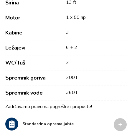
Širina
13 ft
Motor
1 x 50 hp
Kabine
3
Ležajevi
6 + 2
WC/Tuš
2
Spremnik goriva
200 l
Spremnik vode
360 l
Zadržavamo pravo na pogreške i propuste!
Standardna oprema jahte