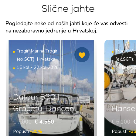
Slične jahte
Pogledajte neke od naših jahti koje će vas odvesti
na nezaboravno jedrenje u Hrvatskoj.
Trogir, Marina Trogir
Trogir, Ma
(ex.SCT), Hrvatska
(ex.SCT),
15 kol - 22 kol 2026
22 kol - 
Dufour 530 |
Graceful Dancer
Hanse 
€ 7.000
€ 4.550
€ 6.100
€
Popusti
-35%
Popusti
-3