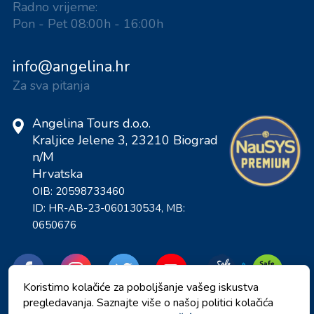
Radno vrijeme:
Pon - Pet 08:00h - 16:00h
info@angelina.hr
Za sva pitanja
Angelina Tours d.o.o.
Kraljice Jelene 3, 23210 Biograd
n/M
Hrvatska
OIB: 20598733460
ID: HR-AB-23-060130534, MB:
0650676
Koristimo kolačiće za poboljšanje vašeg iskustva
pregledavanja. Saznajte više o našoj politici kolačića