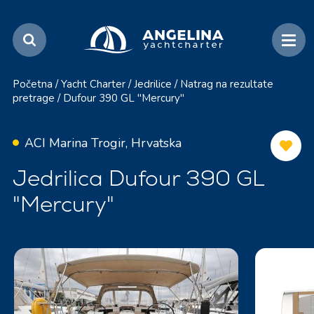
Početna
/
Yacht Charter
/
Jedrilice
/
Natrag na rezultate
pretrage
/
Dufour 390 GL "Mercury"
ACI Marina Trogir, Hrvatska
Jedrilica Dufour 390 GL
"Mercury"