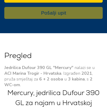
Pošalji upit
Pregled
Jedrilica Dufour 390 GL "Mercury"
nalazi se u
ACI Marina Trogir - Hrvatska
. Izgrađen
2021
,
pruža smještaj za
6 + 2 osoba
u
3 kabina
, s
2
WC-om
.
Mercury, jedrilica Dufour 390
GL za najam u Hrvatskoj