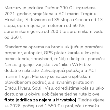
Mercury je jedrilica Dufour 390 GL izgrađena
2021. godine, smještena u ACI marini Trogir u
Hrvatskoj. S dužinom od 39 stopa i širinom od 13
stopa, opremljena je motorom od 50 KS,
spremnikom goriva od 200 l te spremnikom vode
od 360 l.
Standardna oprema na brodu uključuje pramčani
propeler, autopilot, GPS ploter karata u kokpitu,
bimini tendu, sprayhood, roštilj u kokpitu, pomoćni
čamac, grijanje, vanjske zvučnike i Wi Fi bez
dodatne naknade. Zahvaljujući položaju u ACI
marini Trogir, Mercury se nalazi u splitskom
plovidbenom području, s izvrsnim pristupom
Braču, Hvaru, Šolti i Visu, odredištima koja su lako
dostupna u okviru uobičajene tjedne rute iz ove
flote jedrilica za najam u Hrvatskoj
. Tjedne cijene
za 2026. počinju od 1.550 € u proljeće i dosežu