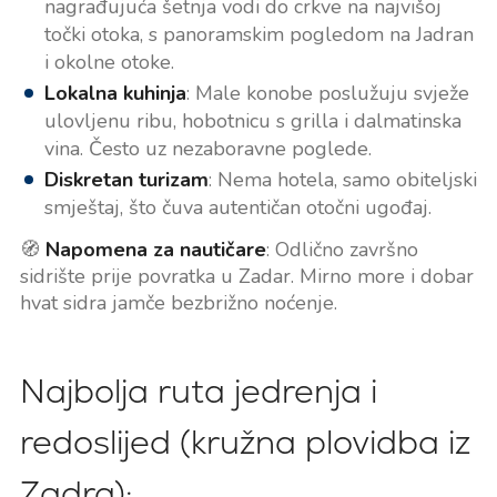
nagrađujuća šetnja vodi do crkve na najvišoj
točki otoka, s panoramskim pogledom na Jadran
i okolne otoke.
Lokalna kuhinja
: Male konobe poslužuju svježe
ulovljenu ribu, hobotnicu s grilla i dalmatinska
vina. Često uz nezaboravne poglede.
Diskretan turizam
: Nema hotela, samo obiteljski
smještaj, što čuva autentičan otočni ugođaj.
🧭
Napomena za nautičare
: Odlično završno
sidrište prije povratka u Zadar. Mirno more i dobar
hvat sidra jamče bezbrižno noćenje.
Najbolja ruta jedrenja i
redoslijed (kružna plovidba iz
Zadra):