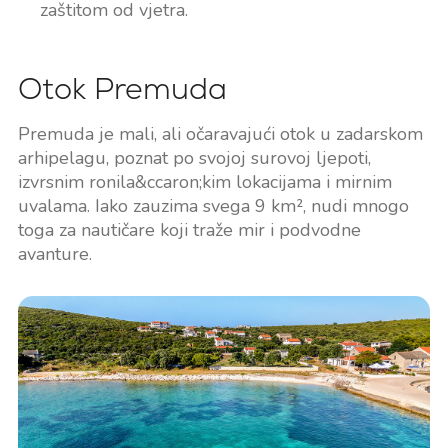
zaštitom od vjetra.
Otok Premuda
Premuda je mali, ali očaravajući otok u zadarskom
arhipelagu, poznat po svojoj surovoj ljepoti,
izvrsnim ronila&ccaron;kim lokacijama i mirnim
uvalama. Iako zauzima svega 9 km², nudi mnogo
toga za nautičare koji traže mir i podvodne
avanture.