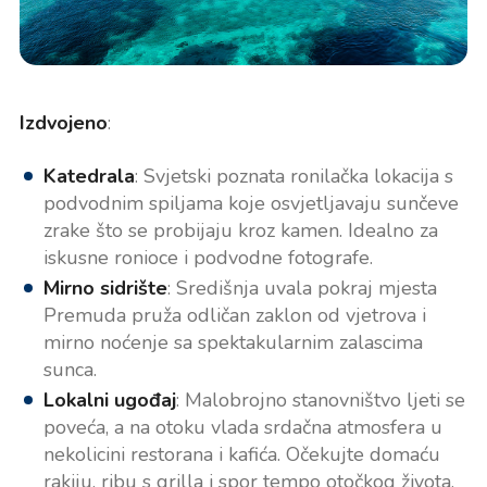
Izdvojeno
:
Katedrala
: Svjetski poznata ronilačka lokacija s
podvodnim spiljama koje osvjetljavaju sunčeve
zrake što se probijaju kroz kamen. Idealno za
iskusne ronioce i podvodne fotografe.
Mirno sidrište
: Središnja uvala pokraj mjesta
Premuda pruža odličan zaklon od vjetrova i
mirno noćenje sa spektakularnim zalascima
sunca.
Lokalni ugođaj
: Malobrojno stanovništvo ljeti se
poveća, a na otoku vlada srdačna atmosfera u
nekolicini restorana i kafića. Očekujte domaću
rakiju, ribu s grilla i spor tempo otočkog života.