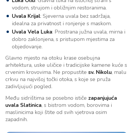
Luka Olib
: Glavna luka na istočnoj strani s
vodom, strujom i obližnjim restoranima.
Uvala Krijal
: Sjeverna uvala bez sadržaja,
idealna za privatnost i ronjenje s maskom.
Uvala Vela Luka
: Prostrana južna uvala, mirna i
dobro zaklonjena, s pristupom mjestima za
objedovanje.
Glavno mjesto na otoku krase osebujna
arhitektura, uske uličice i tradicijske kamene kuće s
crvenim krovovima. Ne propustite
sv. Nikolu
, malu
crkvu na najvišoj točki otoka, s koje se pruža
zadivljujući pogled.
Među sidrištima se posebno ističe
zapanjujuća
uvala Slatinica
, s bistrom vodom, borovima i
maslinicima koji štite od svih vjetrova osim
zapadnih.