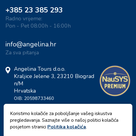
+385 23 385 293
Radno vrijeme:
Pon - Pet 08:00h - 16:00h
info@angelina.hr
Za sva pitanja
Angelina Tours d.o.o.
Kraljice Jelene 3, 23210 Biograd
n/M
Hrvatska
OIB: 20598733460
ID: HR-AB-23-060130534, MB:
0650676
Koristimo kolačiće za poboljšanje vašeg iskustva
pregledavanja. Saznajte više o našoj politici kolačića
posjetom stranici
Politika kolačića
.