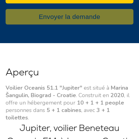
Envoyer la demande
Aperçu
Voilier Oceanis 51.1 "Jupiter"
est situé à
Marina
Šangulin, Biograd - Croatie
. Construit en
2020
, il
offre un hébergement pour
10 + 1 + 1 people
personnes dans
5 + 1 cabines
, avec
3 + 1
toilettes
.
Jupiter, voilier Beneteau