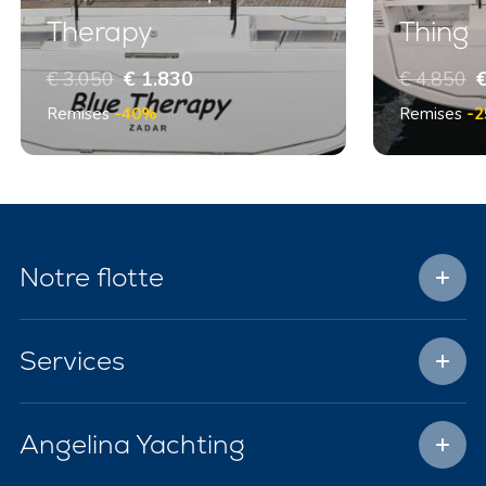
Therapy
Thing
€ 3.050
€ 1.830
€ 4.850
€
Remises
-40%
Remises
-
Notre flotte
Services
Angelina Yachting