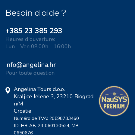
Besoin d'aide ?
+385 23 385 293
Heures d'ouverture:
Lun - Ven 08:00h - 16:00h
info@angelina.hr
Pour toute question
Angelina Tours d.o.o.
Kraljice Jelene 3, 23210 Biograd
n/M
Croatie
Numéro de TVA: 20598733460
ID: HR-AB-23-060130534, MB:
0650676