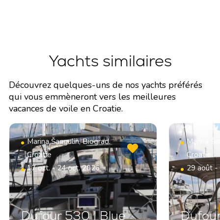
Yachts similaires
Découvrez quelques-uns de nos yachts préférés
qui vous emmèneront vers les meilleures
vacances de voile en Croatie.
Marina Šangulin, Biograd,
Marina Šan
Croatie
Croatie
17 oct. - 24 oct. 2026
29 août -
Dufour 530 | Blue
Dufour