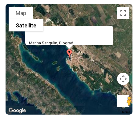
Map
Satellite
Marina Šangulin, Biograd
Map Data
Terms