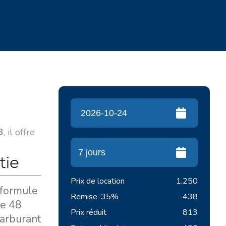
3
, il offre
tie
Prix de location
1.250
 formule
Remise
-35%
-438
re 48
Prix réduit
813
carburant