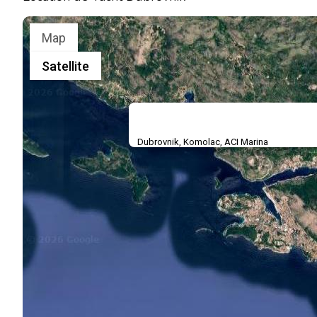
Map
Satellite
Dubrovnik, Komolac, ACI Marina