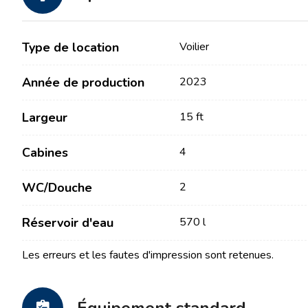
Type de location
Voilier
Année de production
2023
Largeur
15 ft
Contact
Notre flotte
Cabines
4
WC/Douche
Actualités / Blog
Voiliers
2
À propos de nous
Bateaux à moteur
Réservoir d'eau
570 l
Partenaires
Catamarans
Les erreurs et les fautes d'impression sont retenues.
FAQ
Catamarans à moteur
Yacht à moteur