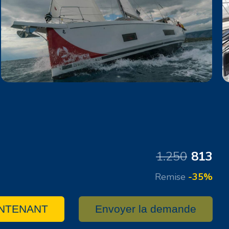
1.250
813
Remise
-35%
NTENANT
Envoyer la demande