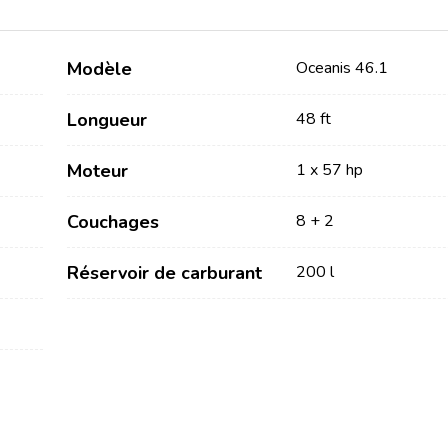
Modèle
Oceanis 46.1
Longueur
48 ft
Moteur
1 x 57 hp
Services
Destinations
Couchages
8 + 2
Locations sans Equipage
Réservoir de carburant
Région de navigation de
200 l
Zadar
Locations avec Skipper
Biograd na Moru
Locations avec Equipage
Région de voile de Šibenik
Flottille
Vodice
Rogoznica
Investissement de yacht
Région de navigation de