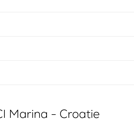
Valovie - Assistant de
Split
Navigation à Distance
Trogir
Location de catamarans
Région de navigation de
Bali
Dubrovnik
Région de navigation
d'Istrie
Région de navigation de
Kvarner
I Marina - Croatie