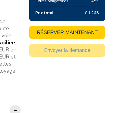
Extras obligatoires
456
Prix total
€ 1.268
 de
aute
RÉSERVER MAINTENANT
 voie
voiliers
 EUR en
Envoyer la demande
 EUR et
ettes,
ttoyage