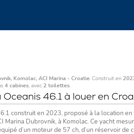
vnik, Komolac, ACI Marina - Croatie
. Construit en
202
ns
4 cabines
, avec
2 toilettes
.
u Oceanis 46.1 à louer en Croa
46.1 construit en 2023, proposé à la location en
CI Marina Dubrovnik, à Komolac. Ce yacht mesu
 équipé d’un moteur de 57 ch, d’un réservoir de 