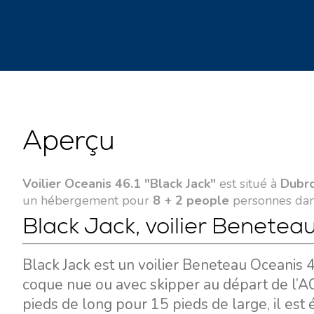
Aperçu
Voilier Oceanis 46.1 "Black Jack"
est situé à
Dubro
un hébergement pour
8 + 2 people
personnes da
Black Jack, voilier Benetea
Black Jack est un voilier Beneteau Oceanis 
coque nue ou avec skipper au départ de l’A
pieds de long pour 15 pieds de large, il est