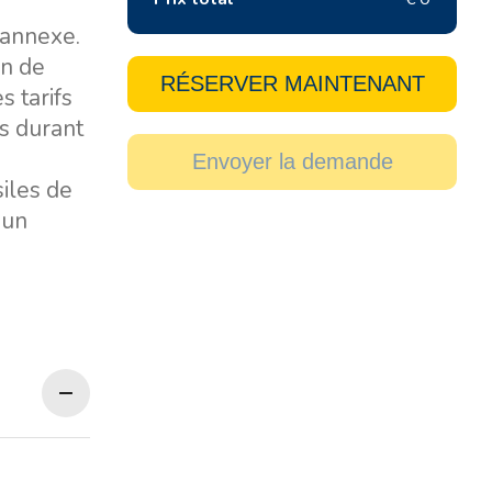
 annexe.
on de
RÉSERVER MAINTENANT
es tarifs
s durant
Envoyer la demande
siles de
 un