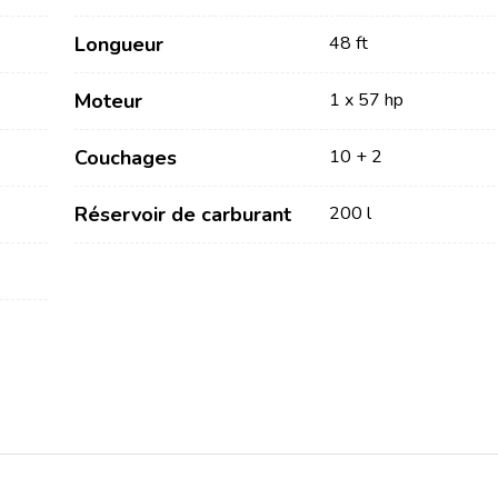
Longueur
48 ft
Moteur
1 x 57 hp
Couchages
10 + 2
Réservoir de carburant
200 l
Services
Destinations
Locations sans Equipage
Région de navigation de
Zadar
Locations avec Skipper
Biograd na Moru
Locations avec Equipage
Région de voile de Šibenik
Flottille
Vodice
Rogoznica
Investissement de yacht
Région de navigation de