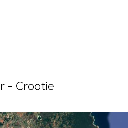
Valovie - Assistant de
Split
Navigation à Distance
Trogir
Location de catamarans
Région de navigation de
Bali
Dubrovnik
Région de navigation
d'Istrie
Région de navigation de
Kvarner
 - Croatie