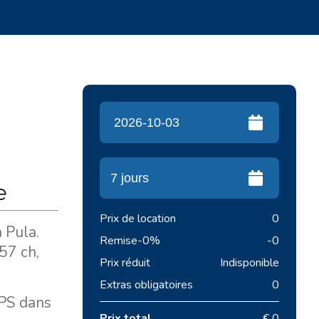
e
Prix de location
0
 Pula.
Remise
-0%
-0
57 ch,
Prix réduit
Indisponible
Extras obligatoires
0
GPS dans
Prix total
€ 0