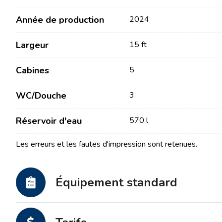
Année de production
2024
Largeur
15 ft
Cabines
5
WC/Douche
3
Contact
Notre flotte
Réservoir d'eau
570 l
Actualités / Blog
Voiliers
Les erreurs et les fautes d'impression sont retenues.
À propos de nous
Bateaux à moteur
Partenaires
Catamarans
Équipement standard
FAQ
Catamarans à moteur
Yacht à moteur