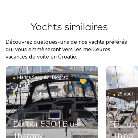
Yachts similaires
Découvrez quelques-uns de nos yachts préférés
qui vous emmèneront vers les meilleures
vacances de voile en Croatie.
Marina Šangulin, Biograd,
Marina Šan
Croatie
Croatie
17 oct. - 24 oct. 2026
29 août -
Dufour 530 | Blue
Dufour
Therapy
Thing