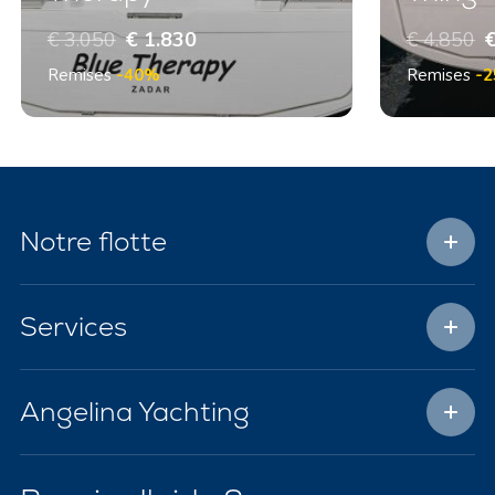
€ 3.050
€ 1.830
€ 4.850
€
Remises
-40%
Remises
-
Notre flotte
Services
Angelina Yachting