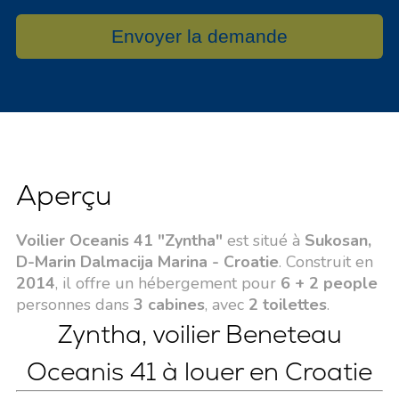
Envoyer la demande
Aperçu
Voilier Oceanis 41 "Zyntha"
est situé à
Sukosan,
D-Marin Dalmacija Marina - Croatie
. Construit en
2014
, il offre un hébergement pour
6 + 2 people
personnes dans
3 cabines
, avec
2 toilettes
.
Zyntha, voilier Beneteau
Oceanis 41 à louer en Croatie