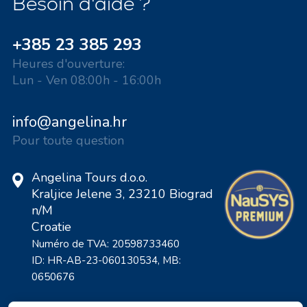
Besoin d'aide ?
+385 23 385 293
Heures d'ouverture:
Lun - Ven 08:00h - 16:00h
info@angelina.hr
Pour toute question
Angelina Tours d.o.o.
Kraljice Jelene 3, 23210 Biograd
n/M
Croatie
Numéro de TVA: 20598733460
ID: HR-AB-23-060130534, MB:
0650676