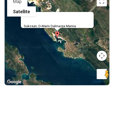
Map
Satellite
Sukosan, D-Marin Dalmacija Marina
Map Data
Terms