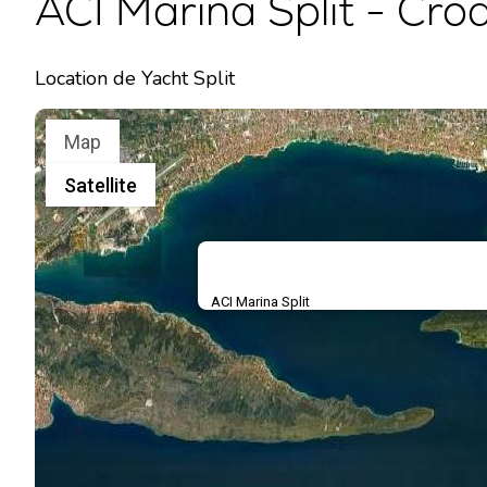
ACI Marina Split - Croa
Location de Yacht Split
Map
Satellite
ACI Marina Split