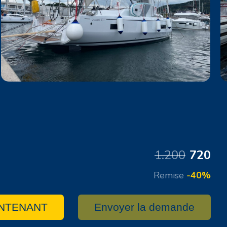
1.200
720
Remise
-40%
NTENANT
Envoyer la demande