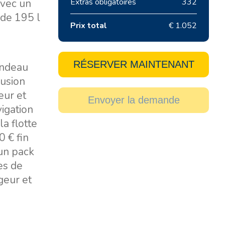
avec un
Extras obligatoires
332
 de 195 l
Prix total
€ 1.052
RÉSERVER MAINTENANT
indeau
Fusion
eur et
Envoyer la demande
vigation
la flotte
 € fin
 un pack
les de
geur et