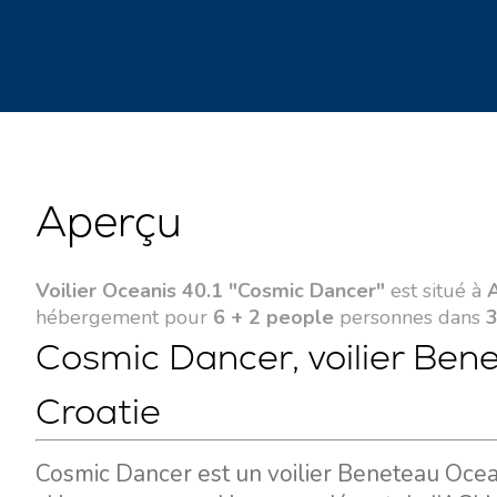
Aperçu
Voilier Oceanis 40.1 "Cosmic Dancer"
est situé à
A
hébergement pour
6 + 2 people
personnes dans
3
Cosmic Dancer, voilier Ben
Croatie
Cosmic Dancer est un voilier Beneteau Ocean