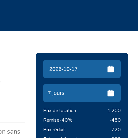
n
Prix de location
1.200
Remise
-40%
-480
Prix réduit
720
on sans