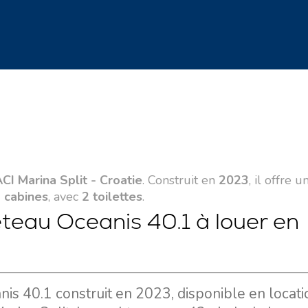
CI Marina Split - Croatie
. Construit en
2023
, il offre u
 cabines
, avec
2 toilettes
.
eteau Oceanis 40.1 à louer en
is 40.1 construit en 2023, disponible en locati