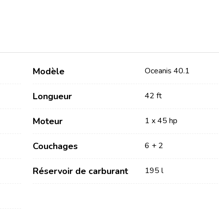
Modèle
Oceanis 40.1
Longueur
42 ft
Services
Destinations
Moteur
1 x 45 hp
Locations sans Equipage
Région de navigation de
Zadar
Couchages
6 + 2
Locations avec Skipper
Biograd na Moru
Locations avec Equipage
Réservoir de carburant
195 l
Région de voile de Šibenik
Flottille
Vodice
Rogoznica
Investissement de yacht
Région de navigation de