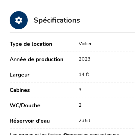
Spécifications
Type de location
Voilier
Année de production
2023
Contact
Notre flotte
Largeur
14 ft
Actualités / Blog
Voiliers
Cabines
3
À propos de nous
Bateaux à moteur
Partenaires
Catamarans
WC/Douche
2
FAQ
Catamarans à moteur
Réservoir d'eau
235 l
Yacht à moteur