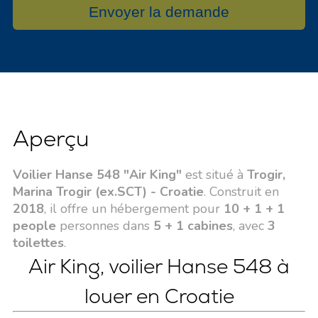
Envoyer la demande
Aperçu
Voilier Hanse 548 "Air King"
est situé à
Trogir,
Marina Trogir (ex.SCT) - Croatie
. Construit en
2018
, il offre un hébergement pour
10 + 1 + 1
people
personnes dans
5 + 1 cabines
, avec
3
toilettes
.
Air King, voilier Hanse 548 à
louer en Croatie