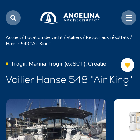
Accueil
/
Location de yacht
/
Voiliers
/
Retour aux résultats
/
Hanse 548 "Air King"
Trogir, Marina Trogir (ex.SCT), Croatie
Voilier Hanse 548 "Air King"