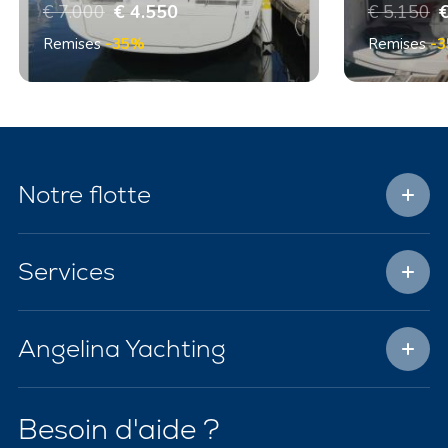
€ 7.000
€ 4.550
€ 5.150
€
Remises
-35%
Remises
-
Notre flotte
Services
Angelina Yachting
Besoin d'aide ?