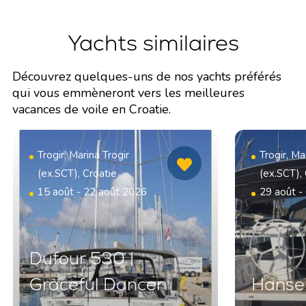
Yachts similaires
Découvrez quelques-uns de nos yachts préférés
qui vous emmèneront vers les meilleures
vacances de voile en Croatie.
Trogir, Marina Trogir
Trogir, Ma
(ex.SCT), Croatie
(ex.SCT),
15 août - 22 août 2026
29 août -
Dufour 530 |
Graceful Dancer
Hanse 