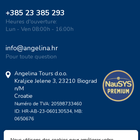
+385 23 385 293
Heures d'ouverture:
Lun - Ven 08:00h - 16:00h
info@angelina.hr
Pour toute question
Angelina Tours d.o.o.
Kraljice Jelene 3, 23210 Biograd
n/M
Croatie
Numéro de TVA: 20598733460
ID: HR-AB-23-060130534, MB:
0650676