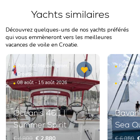
Yachts similaires
Découvrez quelques-uns de nos yachts préférés
qui vous emmèneront vers les meilleures
vacances de voile en Croatie.
Pula, ACI Marina Pomer,
Pula, Mar
Croatie
Croatie
08 août - 15 août 2026
29 août -
Oceanis 46.1 |
Bavari
Summer Spirit
Sea Q
€ 4.800
€ 2.880
€ 6.050
€