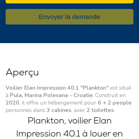
Envoyer la demande
Aperçu
Voilier Elan Impression 40.1 "Plankton"
est situé
à
Pula, Marina Polesana - Croatie
. Construit en
2020
, il offre un hébergement pour
6 + 2 people
personnes dans
3 cabines
, avec
2 toilettes
.
Plankton, voilier Elan
Impression 40.1 à louer en