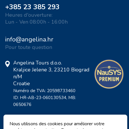
+385 23 385 293
Heures d'ouverture:
Lun - Ven 08:00h - 16:00h
info@angelina.hr
Pour toute question
Angelina Tours d.o.o.
Kraljice Jelene 3, 23210 Biograd
n/M
Croatie
Numéro de TVA: 20598733460
ID: HR-AB-23-060130534, MB:
0650676
Nous utilisons des cookies pour améliorer votre