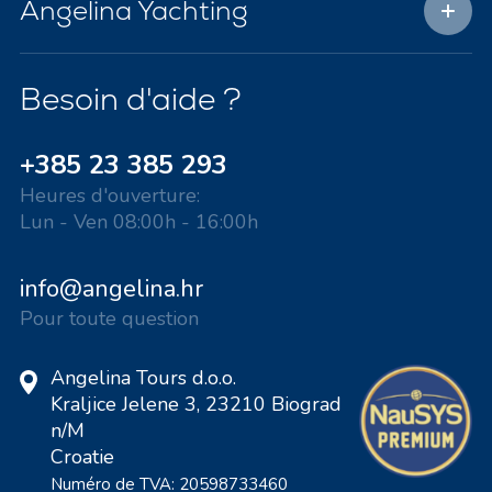
Angelina Yachting
Besoin d'aide ?
+385 23 385 293
Heures d'ouverture:
Lun - Ven 08:00h - 16:00h
info@angelina.hr
Pour toute question
Angelina Tours d.o.o.
Kraljice Jelene 3, 23210 Biograd
n/M
Croatie
Numéro de TVA: 20598733460