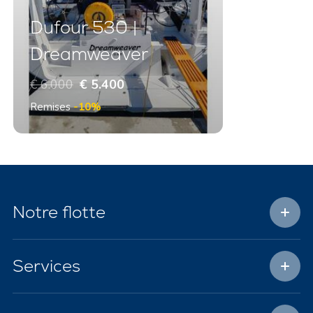
Dufour 530 |
Dreamweaver
€ 6.000
€ 5.400
Remises
-10%
Notre flotte
Services