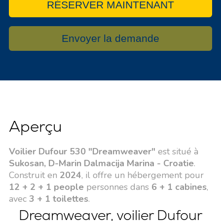
RÉSERVER MAINTENANT
Envoyer la demande
Aperçu
Voilier Dufour 530 "Dreamweaver"
est situé à
Sukosan, D-Marin Dalmacija Marina - Croatie
.
Construit en
2024
, il offre un hébergement pour
12 + 2 + 1 people
personnes dans
6 + 1 cabines
,
avec
3 + 1 toilettes
.
Dreamweaver, voilier Dufour