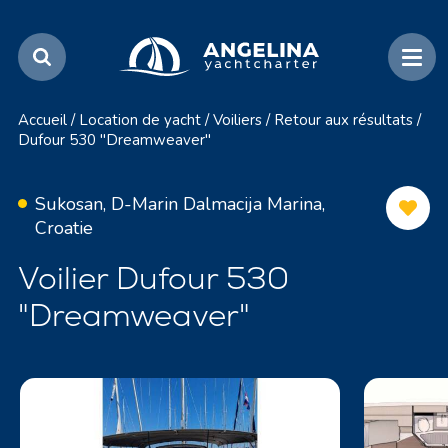
Accueil
/
Location de yacht
/
Voiliers
/
Retour aux résultats
/
Dufour 530 "Dreamweaver"
Sukosan, D-Marin Dalmacija Marina,
Croatie
Voilier Dufour 530
"Dreamweaver"