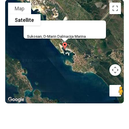
Map
Satellite
Sukosan, D-Marin Dalmacija Marina
Map Data
Terms