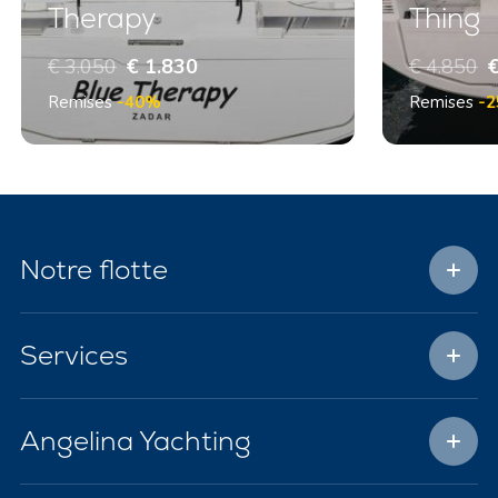
Therapy
Thing
€ 3.050
€ 1.830
€ 4.850
€
Remises
-40%
Remises
-
Notre flotte
Services
Angelina Yachting