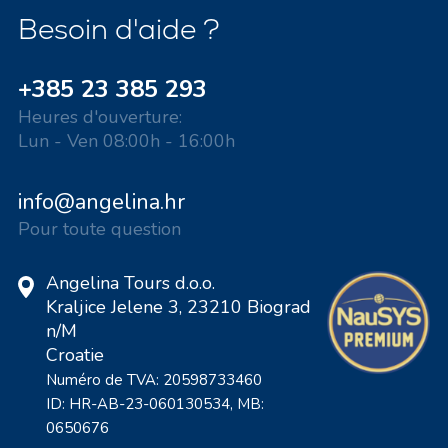
Besoin d'aide ?
+385 23 385 293
Heures d'ouverture:
Lun - Ven 08:00h - 16:00h
info@angelina.hr
Pour toute question
Angelina Tours d.o.o.
Kraljice Jelene 3, 23210 Biograd
n/M
Croatie
Numéro de TVA: 20598733460
ID: HR-AB-23-060130534, MB:
0650676