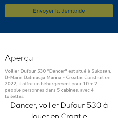
Envoyer la demande
Aperçu
Voilier Dufour 530 "Dancer"
est situé à
Sukosan,
D-Marin Dalmacija Marina - Croatie
. Construit en
2022
, il offre un hébergement pour
10 + 2
people
personnes dans
5 cabines
, avec
4
toilettes
.
Dancer, voilier Dufour 530 à
louer en Croatie