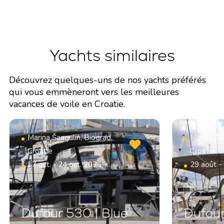
Yachts similaires
Découvrez quelques-uns de nos yachts préférés
qui vous emmèneront vers les meilleures
vacances de voile en Croatie.
Marina Šangulin, Biograd,
Marina Šan
Croatie
Croatie
17 oct. - 24 oct. 2026
29 août -
Dufour 530 | Blue
Dufour