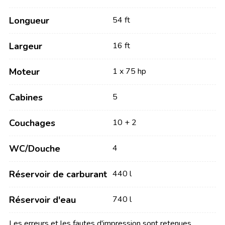
Longueur
54 ft
Largeur
16 ft
Moteur
1 x 75 hp
Cabines
5
Couchages
10 + 2
WC/Douche
4
Réservoir de carburant
440 l
Réservoir d'eau
740 l
Les erreurs et les fautes d'impression sont retenues.