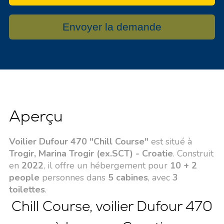
Envoyer la demande
Aperçu
Voilier Dufour 470 "Chill Course"
est situé à
Trogir, Marina Trogir (ex.SCT) - Croatie
. Construit
en
2022
, il offre un hébergement pour
10 + 2
people
personnes dans
5 cabines
, avec
3
toilettes
.
Chill Course, voilier Dufour 470