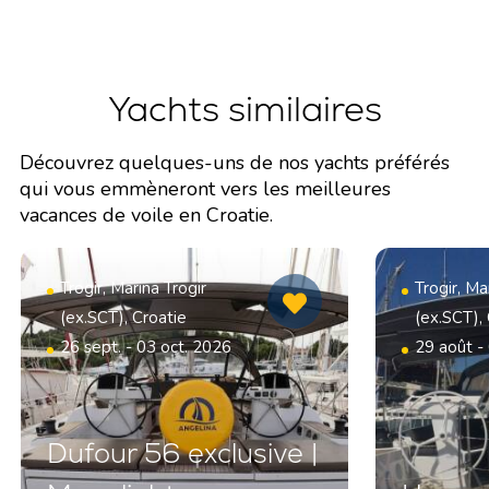
Yachts similaires
Découvrez quelques-uns de nos yachts préférés
qui vous emmèneront vers les meilleures
vacances de voile en Croatie.
Trogir, Marina Trogir
Trogir, Ma
(ex.SCT), Croatie
(ex.SCT),
26 sept. - 03 oct. 2026
29 août -
Dufour 56 exclusive |