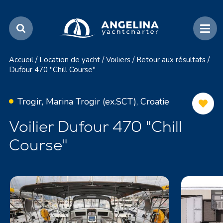
Accueil
/
Location de yacht
/
Voiliers
/
Retour aux résultats
/
Dufour 470 "Chill Course"
Trogir, Marina Trogir (ex.SCT), Croatie
Voilier Dufour 470 "Chill
Course"