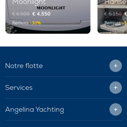
Moonlight
Hanse 
€ 6.500
€ 4.550
€ 5.150
€
Remises
-30%
Remises
-
Notre flotte
Services
Angelina Yachting