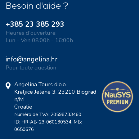
Besoin d'aide ?
+385 23 385 293
Heures d'ouverture:
Lun - Ven 08:00h - 16:00h
info@angelina.hr
Pour toute question
Angelina Tours d.o.o.
Kraljice Jelene 3, 23210 Biograd
n/M
Croatie
Numéro de TVA: 20598733460
ID: HR-AB-23-060130534, MB:
0650676