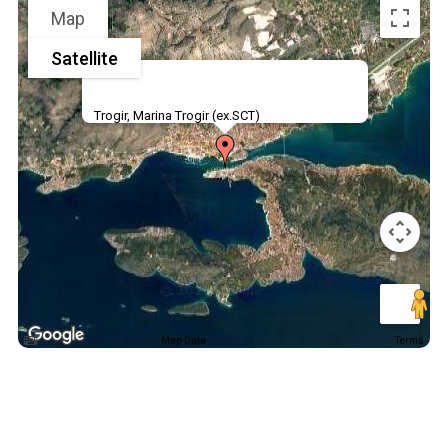
Map
Satellite
Trogir, Marina Trogir (ex.SCT)
Map Data
Terms