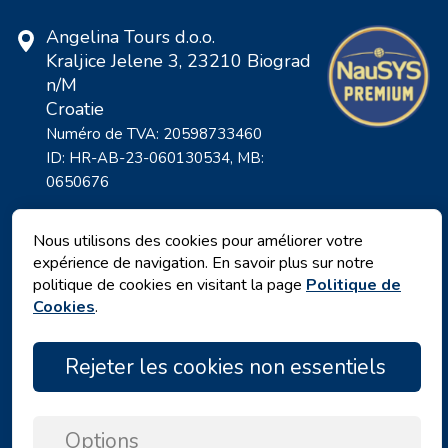
Angelina Tours d.o.o.
Kraljice Jelene 3, 23210 Biograd
n/M
Croatie
Numéro de TVA: 20598733460
ID: HR-AB-23-060130534, MB:
0650676
Nous utilisons des cookies pour améliorer votre
expérience de navigation. En savoir plus sur notre
politique de cookies en visitant la page
Politique de
Cookies
.
Rejeter les cookies non essentiels
Politique de confidentialité
|
Termes et conditions
|
Options
Copyright © 2026 by Angelina Tours d.o.o.