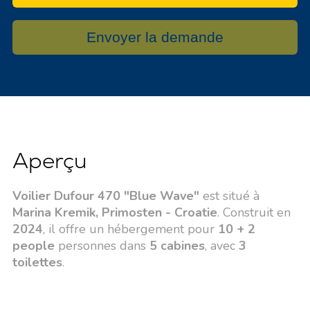
Envoyer la demande
Aperçu
Voilier Dufour 470 "Blue Wave"
est situé à
Marina Kremik, Primosten - Croatie
. Construit en
2024
, il offre un hébergement pour
10 + 2
people
personnes dans
5 cabines
, avec
3
toilettes
.