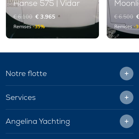
Hanse 575 | Vidar
Moonli
€ 6.100
€ 3.965
€ 6.500
€
Remises
-35%
Remises
-
Notre flotte
Services
Angelina Yachting