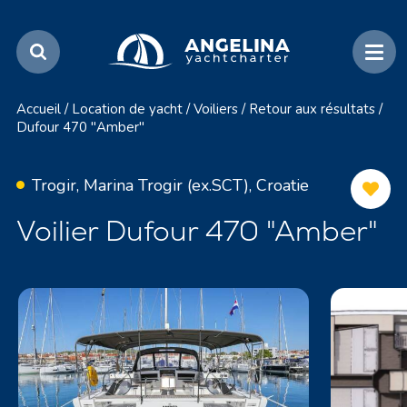
Accueil
/
Location de yacht
/
Voiliers
/
Retour aux résultats
/
Dufour 470 "Amber"
Trogir, Marina Trogir (ex.SCT), Croatie
Voilier Dufour 470 "Amber"