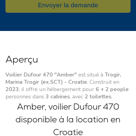
Envoyer la demande
Aperçu
Voilier Dufour 470 "Amber"
est situé à
Trogir,
Marina Trogir (ex.SCT) - Croatie
. Construit en
2023
, il offre un hébergement pour
6 + 2 people
personnes dans
3 cabines
, avec
2 toilettes
.
Amber, voilier Dufour 470
disponible à la location en
Croatie