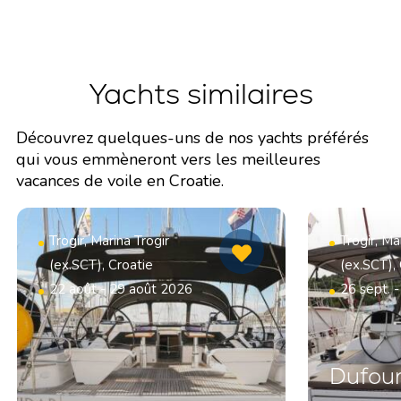
Yachts similaires
Découvrez quelques-uns de nos yachts préférés
qui vous emmèneront vers les meilleures
vacances de voile en Croatie.
Trogir, Marina Trogir
Trogir, Ma
(ex.SCT), Croatie
(ex.SCT),
22 août - 29 août 2026
26 sept. 
Dufour