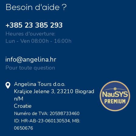
Besoin d'aide ?
+385 23 385 293
Heures d'ouverture:
Lun - Ven 08:00h - 16:00h
info@angelina.hr
Pour toute question
Angelina Tours d.o.o.
Kraljice Jelene 3, 23210 Biograd
n/M
Croatie
Numéro de TVA: 20598733460
ID: HR-AB-23-060130534, MB:
0650676