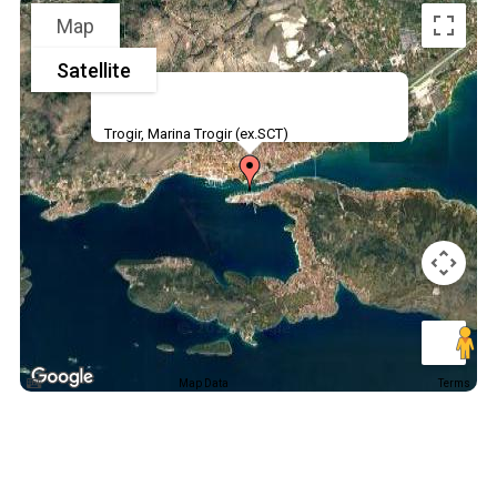
Map
Satellite
Trogir, Marina Trogir (ex.SCT)
Map Data
Terms