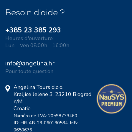
Besoin d'aide ?
+385 23 385 293
Heures d'ouverture:
Lun - Ven 08:00h - 16:00h
info@angelina.hr
Pour toute question
Angelina Tours d.o.o.
Kraljice Jelene 3, 23210 Biograd
n/M
Croatie
Numéro de TVA: 20598733460
ID: HR-AB-23-060130534, MB:
0650676