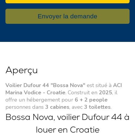
Envoyer la demande
Aperçu
Voilier Dufour 44 "Bossa Nova"
est situé à
ACI
Marina Vodice - Croatie
. Construit en
2025
, il
offre un hébergement pour
6 + 2 people
personnes dans
3 cabines
, avec
3 toilettes
.
Bossa Nova, voilier Dufour 44 à
louer en Croatie