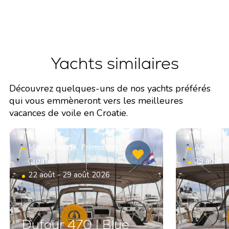
Yachts similaires
Découvrez quelques-uns de nos yachts préférés
qui vous emmèneront vers les meilleures
vacances de voile en Croatie.
Marina Kremik, Primosten,
ACI Marin
Croatie
29 août -
22 août - 29 août 2026
Dufour 470 | Blue