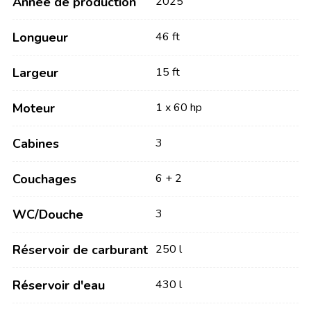
Année de production
2025
Longueur
46 ft
Largeur
15 ft
Moteur
1 x 60 hp
Cabines
3
Couchages
6 + 2
WC/Douche
3
Réservoir de carburant
250 l
Réservoir d'eau
430 l