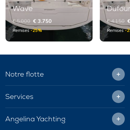
Wave
Dufour
€ 5.000
€ 3.750
€ 4.150
€
Remises
-25%
Remises
-
Notre flotte
Services
Angelina Yachting