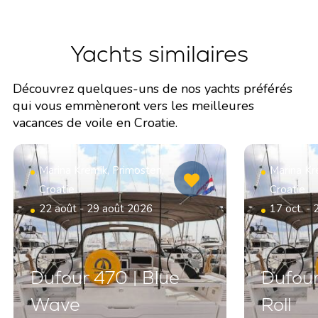
Yachts similaires
Découvrez quelques-uns de nos yachts préférés
qui vous emmèneront vers les meilleures
vacances de voile en Croatie.
Marina Kremik, Primosten,
Marina Kr
Croatie
Croatie
22 août - 29 août 2026
17 oct. - 
Dufour 470 | Blue
Dufour
Wave
Roll