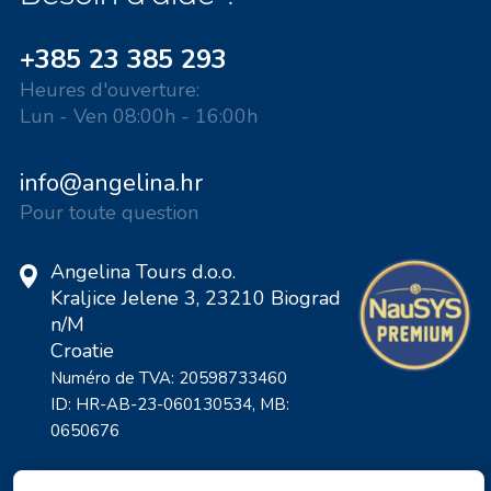
+385 23 385 293
Heures d'ouverture:
Lun - Ven 08:00h - 16:00h
info@angelina.hr
Pour toute question
Angelina Tours d.o.o.
Kraljice Jelene 3, 23210 Biograd
n/M
Croatie
Numéro de TVA: 20598733460
ID: HR-AB-23-060130534, MB:
0650676