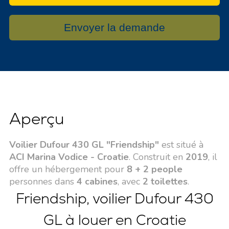
Envoyer la demande
Aperçu
Voilier Dufour 430 GL "Friendship"
est situé à
ACI Marina Vodice - Croatie
. Construit en
2019
, il
offre un hébergement pour
8 + 2 people
personnes dans
4 cabines
, avec
2 toilettes
.
Friendship, voilier Dufour 430
GL à louer en Croatie