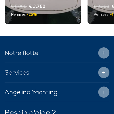
€ 5.000
€ 3.750
€ 2.300
€
Remises
-25%
Remises
-
Notre flotte
Services
Angelina Yachting
Besoin d'aide ?